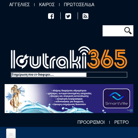
Παράκαμψη προς το κυρίως περιεχόμενο
ΑΓΓΕΛΙΕΣ
ΚΑΙΡΟΣ
ΠΡΩΤΟΣΕΛΙΔΑ
Φόρμα αν
Αναζήτηση
ΠΡΟΟΡΙΣΜΟΙ
ΡΕΤΡΟ