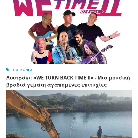
ΤΟΠΙΚΑ ΝΕΑ
Λουτράκι: «WE TURN BACK TIME II» - Μια μουσική
βραδιά γεμάτη αγαπημένες επιτυχίες