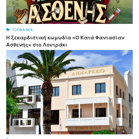
ΤΟΠΙΚΑ ΝΕΑ
Η ξεκαρδιστική κωμωδία «Ο Κατά Φαντασίαν
Ασθενής» στο Λουτράκι