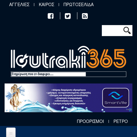
Παράκαμψη προς το κυρίως περιεχόμενο
ΑΓΓΕΛΙΕΣ
ΚΑΙΡΟΣ
ΠΡΩΤΟΣΕΛΙΔΑ
Φόρμα αν
Αναζήτηση
ΠΡΟΟΡΙΣΜΟΙ
ΡΕΤΡΟ