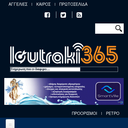
Παράκαμψη προς το κυρίως περιεχόμενο
ΑΓΓΕΛΙΕΣ
ΚΑΙΡΟΣ
ΠΡΩΤΟΣΕΛΙΔΑ
Φόρμα αν
Αναζήτηση
ΠΡΟΟΡΙΣΜΟΙ
ΡΕΤΡΟ