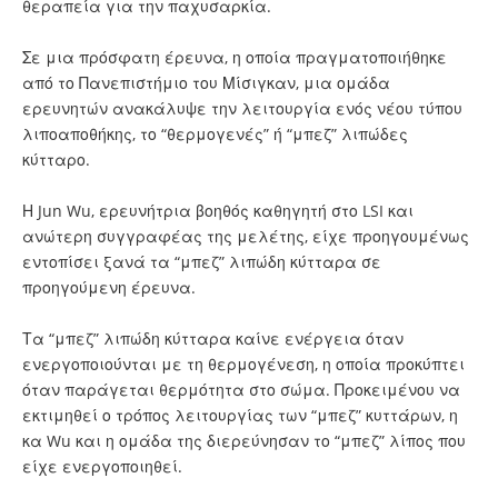
θεραπεία για την παχυσαρκία.
Σε μια πρόσφατη έρευνα, η οποία πραγματοποιήθηκε
από το Πανεπιστήμιο του Μίσιγκαν, μια ομάδα
ερευνητών ανακάλυψε την λειτουργία ενός νέου τύπου
λιποαποθήκης, το “θερμογενές” ή “μπεζ” λιπώδες
κύτταρο.
Η Jun Wu, ερευνήτρια βοηθός καθηγητή στο LSI και
ανώτερη συγγραφέας της μελέτης, είχε προηγουμένως
εντοπίσει ξανά τα “μπεζ” λιπώδη κύτταρα σε
προηγούμενη έρευνα.
Τα “μπεζ” λιπώδη κύτταρα καίνε ενέργεια όταν
ενεργοποιούνται με τη θερμογένεση, η οποία προκύπτει
όταν παράγεται θερμότητα στο σώμα. Προκειμένου να
εκτιμηθεί ο τρόπος λειτουργίας των “μπεζ” κυττάρων, η
κα Wu και η ομάδα της διερεύνησαν το “μπεζ” λίπος που
είχε ενεργοποιηθεί.