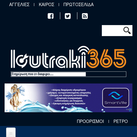
Παράκαμψη προς το κυρίως περιεχόμενο
ΑΓΓΕΛΙΕΣ
ΚΑΙΡΟΣ
ΠΡΩΤΟΣΕΛΙΔΑ
Φόρμα αν
Αναζήτηση
ΠΡΟΟΡΙΣΜΟΙ
ΡΕΤΡΟ