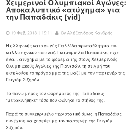
Χειμερινοί Ολυμπιακοί Αγώνες:
Αποκαλυπτικό «ατύχημα» για
την Παπαδάκις [vid]
19 Φεβ, 2018 | 15:11
By
Αλέξανδρος Κανδρής
Η ελληνικής καταγωγής Γαλλίδα πρωταθλήτρια του
καλλιτεχνικού πατινάζ, Γκαμπριέλα Παπαδάκις είχε
ένα... ατύχημα με το φόρεμα της στους Χειμερινούς
Ολυμπιακούς Αγώνες της Πιοντσάν, τη στιγμή που
εκτελούσε το πρόγραμμα της μαζί με τον παρτενέρ της
Γκιγιόμ Σιζερόν.
Το πάνω μέρος του φορέματος της Παπαδάκις
“μετακινήθηκε” τόσο που φάνηκε το στήθος της.
Παρά το συγκεκριμένο περιστατικό όμως, η Παπαδάκις
συνέχισε να χορεύει με τον παρτενέρ της Γκιγιόμ
Σιζερόν.