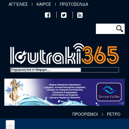
Παράκαμψη προς το κυρίως περιεχόμενο
ΑΓΓΕΛΙΕΣ
ΚΑΙΡΟΣ
ΠΡΩΤΟΣΕΛΙΔΑ
Φόρμα αν
Αναζήτηση
ΠΡΟΟΡΙΣΜΟΙ
ΡΕΤΡΟ