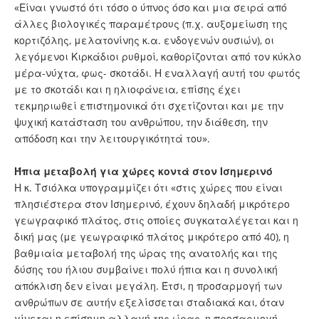
«Είναι γνωστό ότι τόσο ο ύπνος όσο και μια σειρά από
άλλες βιολογικές παραμέτρους (π.χ. αυξομείωση της
κορτιζόλης, μελατονίνης κ.α. ενδογενών ουσιών), οι
λεγόμενοι Κιρκάδιοι ρυθμοί, καθορίζονται από τον κύκλο
μέρα-νύχτα, φως- σκοτάδι. Η εναλλαγή αυτή του φωτός
με το σκοτάδι και η ηλιοφάνεια, επίσης έχει
τεκμηριωθεί επιστημονικά ότι σχετίζονται και με την
ψυχική κατάσταση του ανθρώπου, την διάθεση, την
απόδοση και την λειτουργικότητά του».
Ήπια μεταβολή για χώρες κοντά στον Ισημερινό
Η κ. Τσιόλκα υπογραμμίζει ότι «στις χώρες που είναι
πλησιέστερα στον Ισημερινό, έχουν δηλαδή μικρότερο
γεωγραφικό πλάτος, στις οποίες συγκαταλέγεται και η
δική μας (με γεωγραφικό πλάτος μικρότερο από 40), η
βαθμιαία μεταβολή της ώρας της ανατολής και της
δύσης του ήλιου συμβαίνει πολύ ήπια και η συνολική
απόκλιση δεν είναι μεγάλη. Έτσι, η προσαρμογή των
ανθρώπων σε αυτήν εξελίσσεται σταδιακά και, όταν
γίνεται η επίσημη αλλαγή της ώρας, η προσαρμογή