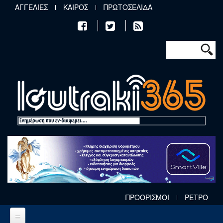
Παράκαμψη προς το κυρίως περιεχόμενο
ΑΓΓΕΛΙΕΣ
ΚΑΙΡΟΣ
ΠΡΩΤΟΣΕΛΙΔΑ
Φόρμα αν
Αναζήτηση
ΠΡΟΟΡΙΣΜΟΙ
ΡΕΤΡΟ