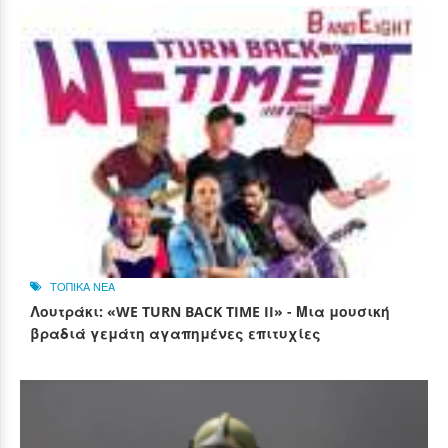
ΤΟΠΙΚΑ ΝΕΑ
Λουτράκι: «WE TURN BACK TIME II» - Μια μουσική
βραδιά γεμάτη αγαπημένες επιτυχίες