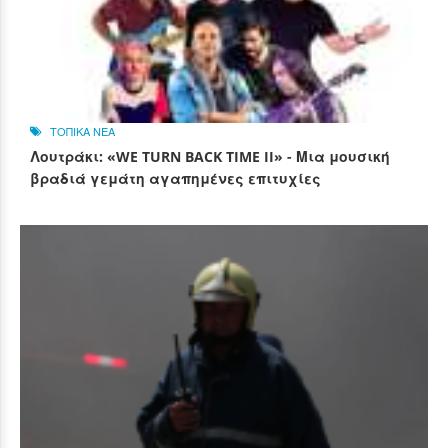
ΤΟΠΙΚΑ ΝΕΑ
Λουτράκι: «WE TURN BACK TIME II» - Μια μουσική
βραδιά γεμάτη αγαπημένες επιτυχίες