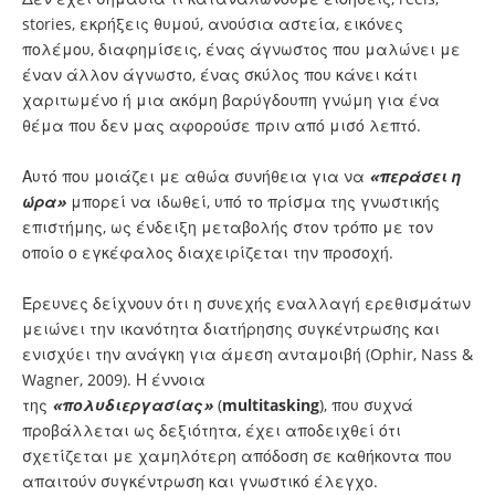
stories, εκρήξεις θυμού, ανούσια αστεία, εικόνες
πολέμου, διαφημίσεις, ένας άγνωστος που μαλώνει με
έναν άλλον άγνωστο, ένας σκύλος που κάνει κάτι
χαριτωμένο ή μια ακόμη βαρύγδουπη γνώμη για ένα
θέμα που δεν μας αφορούσε πριν από μισό λεπτό.
Αυτό που μοιάζει με αθώα συνήθεια για να
«περάσει η
ώρα»
μπορεί να ιδωθεί, υπό το πρίσμα της γνωστικής
επιστήμης, ως ένδειξη μεταβολής στον τρόπο με τον
οποίο ο εγκέφαλος διαχειρίζεται την προσοχή.
Έρευνες δείχνουν ότι η συνεχής εναλλαγή ερεθισμάτων
μειώνει την ικανότητα διατήρησης συγκέντρωσης και
ενισχύει την ανάγκη για άμεση ανταμοιβή (Ophir, Nass &
Wagner, 2009). Η έννοια
της
«πολυδιεργασίας»
(
multitasking
), που συχνά
προβάλλεται ως δεξιότητα, έχει αποδειχθεί ότι
σχετίζεται με χαμηλότερη απόδοση σε καθήκοντα που
απαιτούν συγκέντρωση και γνωστικό έλεγχο.