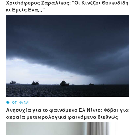
Χριστόφορος Ζαραλίκος: "Οι Κινέζοι Θουκυδίδη
κι Εμείς Ένα,,,"
OTI NA NAI
Ανησυχία για το φαινόμενο Ελ Νίνιο: Φόβοι για
ακραία μετεωρολογικά φαινόμενα διεθνώς