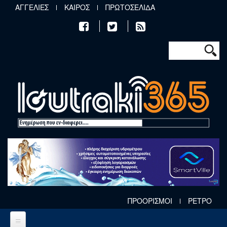
Παράκαμψη προς το κυρίως περιεχόμενο
ΑΓΓΕΛΙΕΣ
ΚΑΙΡΟΣ
ΠΡΩΤΟΣΕΛΙΔΑ
Φόρμα αν
Αναζήτηση
ΠΡΟΟΡΙΣΜΟΙ
ΡΕΤΡΟ