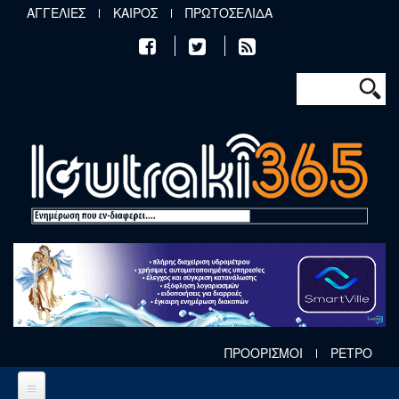
Παράκαμψη προς το κυρίως περιεχόμενο
ΑΓΓΕΛΙΕΣ
ΚΑΙΡΟΣ
ΠΡΩΤΟΣΕΛΙΔΑ
Φόρμα αν
Αναζήτηση
ΠΡΟΟΡΙΣΜΟΙ
ΡΕΤΡΟ