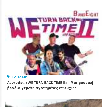
ΤΟΠΙΚΑ ΝΕΑ
Λουτράκι: «WE TURN BACK TIME II» - Μια μουσική
βραδιά γεμάτη αγαπημένες επιτυχίες