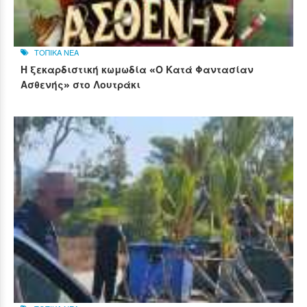
ΤΟΠΙΚΑ ΝΕΑ
Η ξεκαρδιστική κωμωδία «Ο Κατά Φαντασίαν
Ασθενής» στο Λουτράκι