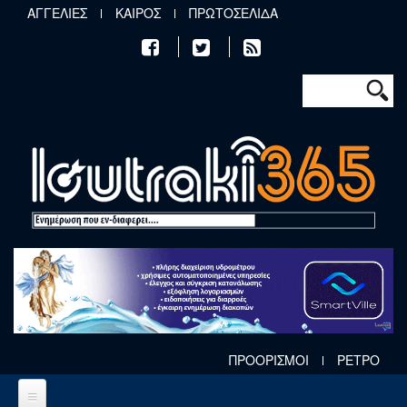
Παράκαμψη προς το κυρίως περιεχόμενο
ΑΓΓΕΛΙΕΣ
ΚΑΙΡΟΣ
ΠΡΩΤΟΣΕΛΙΔΑ
Φόρμα αν
Αναζήτηση
ΠΡΟΟΡΙΣΜΟΙ
ΡΕΤΡΟ