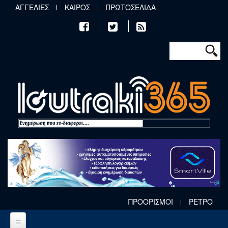
Παράκαμψη προς το κυρίως περιεχόμενο
ΑΓΓΕΛΙΕΣ
ΚΑΙΡΟΣ
ΠΡΩΤΟΣΕΛΙΔΑ
Φόρμα αν
Αναζήτηση
ΠΡΟΟΡΙΣΜΟΙ
ΡΕΤΡΟ