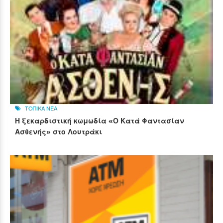
ΤΟΠΙΚΑ ΝΕΑ
Η ξεκαρδιστική κωμωδία «Ο Κατά Φαντασίαν
Ασθενής» στο Λουτράκι