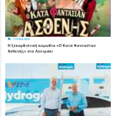
ΤΟΠΙΚΑ ΝΕΑ
Η ξεκαρδιστική κωμωδία «Ο Κατά Φαντασίαν
Ασθενής» στο Λουτράκι