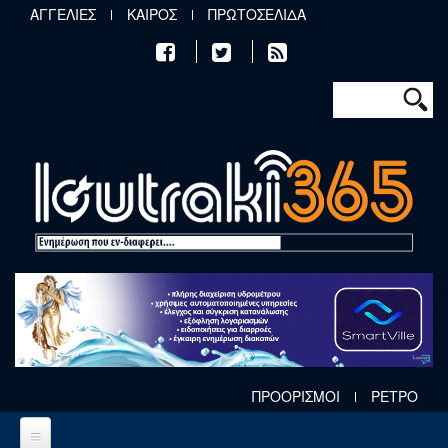
Παράκαμψη προς το κυρίως περιεχόμενο
ΑΓΓΕΛΙΕΣ
ΚΑΙΡΟΣ
ΠΡΩΤΟΣΕΛΙΔΑ
Φόρμα αν
Αναζήτηση
ΠΡΟΟΡΙΣΜΟΙ
ΡΕΤΡΟ