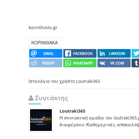
korinthostv.gr
ΚΟΡΙΝΘΙΑΚΑ
EMAIL
FACEBOOK
LINKEDIN
REDDIT
WHATSAPP
VK.COM
Ιστολόγιο του χρήστη Loutraki365
Συντάκτης
Loutraki365
Η συντακτική ομάδα του loutraki365
διαφέρουν: Καθημερινές αποκαλύψει