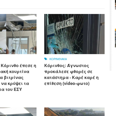
ΚΟΡΙΝΘΙΑΚΑ
 Κόρινθο έπεσε η
Κόρινθος: Άγνωστος
ιακή κουρτίνα
προκάλεσε φθορές σε
α βιτρίνας
κατάστημα - Καρέ καρέ η
 να κρύψει τα
επίθεση (video-φωτο)
α του ΕΣΥ