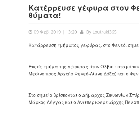
Κατέρρευσε γέφυρα στον Φε
θύματα!
09 Φεβ, 2019 | 13:20
By
Loutraki365
Κατάρρευση τμήματος γεφύρας, στο Φενεό, σημε
Έπεσε τμήμα της γέφυρας στον Όλβιο ποταμό που 
Μεσινο προς Αρχαίο Φενεό-Λίμνη Δόξα) και ο Φενε
Στο σημείο βρίσκονται ο Δήμαρχος Σικυωνίων Σπ
Μάρκος Λέγγας και ο Αντιπεριφερειάρχης Πελοπ