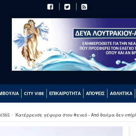
ΜΒΟΥΛΙΑ
CITY VIBE
ΕΠΙΚΑΙΡΟΤΗΤΑ
ΑΠΟΨΕΙΣ
ΑΘΛΗΤΙΚΑ
ki365
Κατέρρευσε γέφυρα στον Φενεό - Από θαύμα δεν υπήρ