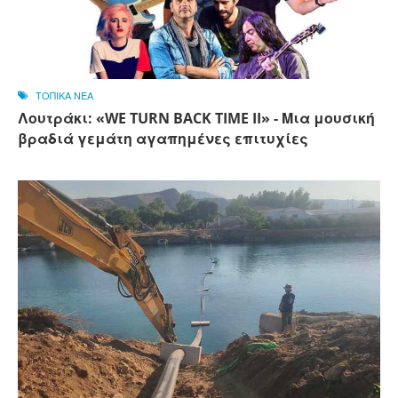
ΤΟΠΙΚΑ ΝΕΑ
Λουτράκι: «WE TURN BACK TIME II» - Μια μουσική
βραδιά γεμάτη αγαπημένες επιτυχίες