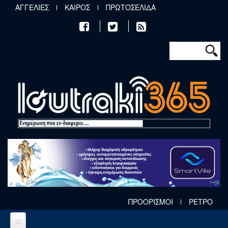
Παράκαμψη προς το κυρίως περιεχόμενο
ΑΓΓΕΛΙΕΣ
ΚΑΙΡΟΣ
ΠΡΩΤΟΣΕΛΙΔΑ
Φόρμα αν
Αναζήτηση
ΠΡΟΟΡΙΣΜΟΙ
ΡΕΤΡΟ