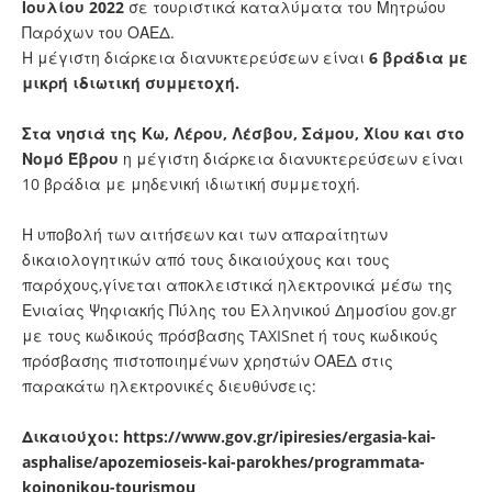
Ιουλίου 2022
σε τουριστικά καταλύματα του Μητρώου
Παρόχων του ΟΑΕΔ.
Η μέγιστη διάρκεια διανυκτερεύσεων είναι
6 βράδια με
μικρή ιδιωτική συμμετοχή.
Στα νησιά της Κω, Λέρου, Λέσβου, Σάμου, Χίου και στο
Νομό Έβρου
η μέγιστη διάρκεια διανυκτερεύσεων είναι
10 βράδια με μηδενική ιδιωτική συμμετοχή.
Η υποβολή των αιτήσεων και των απαραίτητων
δικαιολογητικών από τους δικαιούχους και τους
παρόχους,γίνεται αποκλειστικά ηλεκτρονικά μέσω της
Ενιαίας Ψηφιακής Πύλης του Ελληνικού Δημοσίου gov.gr
με τους κωδικούς πρόσβασης TAXISnet ή τους κωδικούς
πρόσβασης πιστοποιημένων χρηστών ΟΑΕΔ στις
παρακάτω ηλεκτρονικές διευθύνσεις:
Δικαιούχοι:
https://www.gov.gr/ipiresies/ergasia-kai-
asphalise/apozemioseis-kai-parokhes/programmata-
koinonikou-tourismou