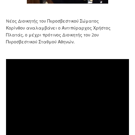
Nέος Διοικητής του Πυροσβεστικού Σώματος
Κορίνθου αναλαμβάνει ο Αντιπύραρχος Χρήστος
Πλατάς, ο μέχρι πρότινος Διοικητής του 2ου
Πυροσβεστικού Σταθμού Αθηνών.