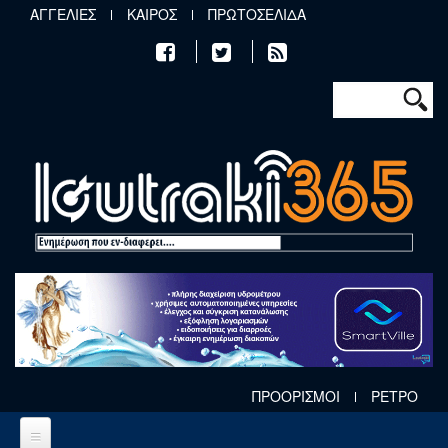
Παράκαμψη προς το κυρίως περιεχόμενο
ΑΓΓΕΛΙΕΣ
ΚΑΙΡΟΣ
ΠΡΩΤΟΣΕΛΙΔΑ
Φόρμα αν
Αναζήτηση
ΠΡΟΟΡΙΣΜΟΙ
ΡΕΤΡΟ