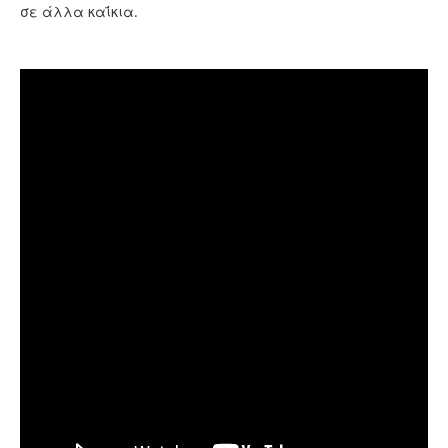
σε άλλα καΐκια.