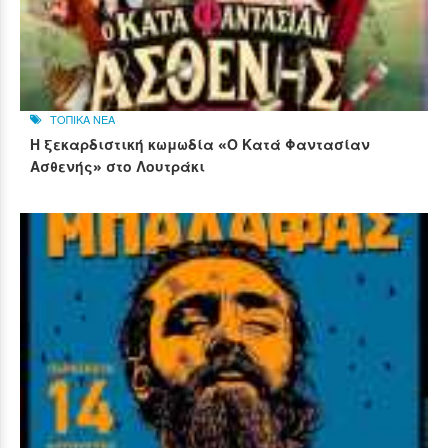
ΤΟΠΙΚΑ ΝΕΑ
Η ξεκαρδιστική κωμωδία «Ο Κατά Φαντασίαν
Ασθενής» στο Λουτράκι