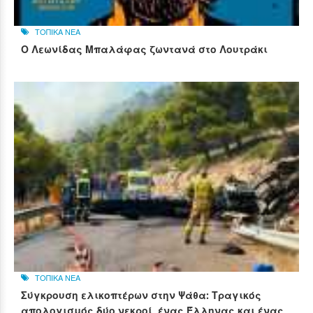
ΤΟΠΙΚΑ ΝΕΑ
Ο Λεωνίδας Μπαλάφας ζωντανά στο Λουτράκι
ΤΟΠΙΚΑ ΝΕΑ
Σύγκρουση ελικοπτέρων στην Ψάθα: Τραγικός
απολογισμός δύο νεκροί, ένας Έλληνας και ένας