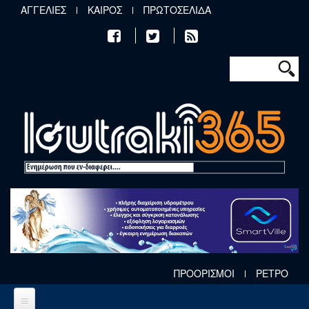
Παράκαμψη προς το κυρίως περιεχόμενο
ΑΓΓΕΛΙΕΣ
ΚΑΙΡΟΣ
ΠΡΩΤΟΣΕΛΙΔΑ
Φόρμα αν
Αναζήτηση
ΠΡΟΟΡΙΣΜΟΙ
ΡΕΤΡΟ