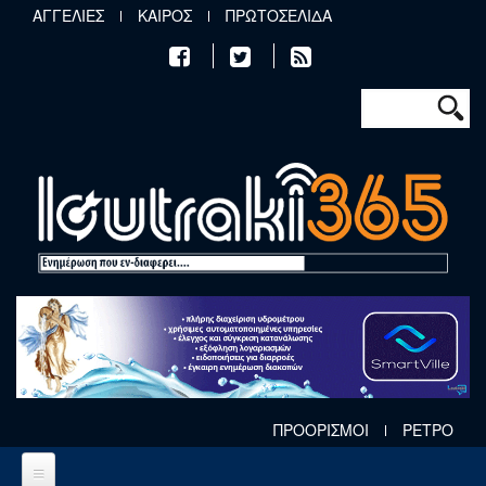
Παράκαμψη προς το κυρίως περιεχόμενο
ΑΓΓΕΛΙΕΣ
ΚΑΙΡΟΣ
ΠΡΩΤΟΣΕΛΙΔΑ
Φόρμα αν
Αναζήτηση
ΠΡΟΟΡΙΣΜΟΙ
ΡΕΤΡΟ