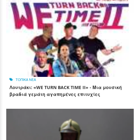
ΤΟΠΙΚΑ ΝΕΑ
Λουτράκι: «WE TURN BACK TIME II» - Μια μουσική
βραδιά γεμάτη αγαπημένες επιτυχίες