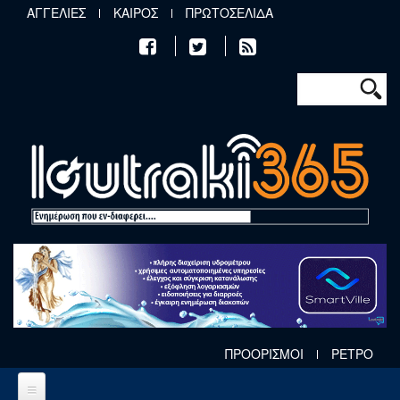
Παράκαμψη προς το κυρίως περιεχόμενο
ΑΓΓΕΛΙΕΣ
ΚΑΙΡΟΣ
ΠΡΩΤΟΣΕΛΙΔΑ
Φόρμα αν
Αναζήτηση
ΠΡΟΟΡΙΣΜΟΙ
ΡΕΤΡΟ