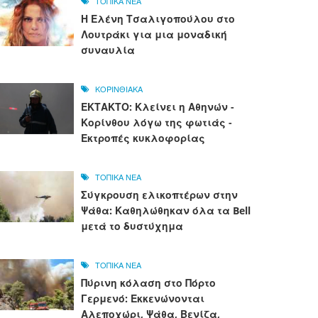
ΤΟΠΙΚΑ ΝΕΑ
Η Ελένη Τσαλιγοπούλου στο
Λουτράκι για μια μοναδική
συναυλία
ΚΟΡΙΝΘΙΑΚΑ
ΕΚΤΑΚΤΟ: Κλείνει η Αθηνών -
Κορίνθου λόγω της φωτιάς -
Εκτροπές κυκλοφορίας
ΤΟΠΙΚΑ ΝΕΑ
Σύγκρουση ελικοπτέρων στην
Ψάθα: Καθηλώθηκαν όλα τα Bell
μετά το δυστύχημα
ΤΟΠΙΚΑ ΝΕΑ
Πύρινη κόλαση στο Πόρτο
Γερμενό: Εκκενώνονται
Αλεποχώρι, Ψάθα, Βενίζα,