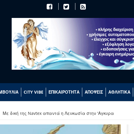
ΜΒΟΥΛΙΑ
CITY VIBE
ΕΠΙΚΑΙΡΟΤΗΤΑ
ΑΠΟΨΕΙΣ
ΑΘΛΗΤΙΚΑ
Με δική της Navtex απαντά η Λευκωσία στην 'Αγκυρα