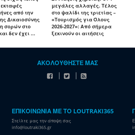
ς εκταφές
μεγάλες αλλαγές. Τέλος
ήνες από την
στο ψαλίδι της τριετίας –
ης Δικαιοσύνης
«Τουρισμός για Όλους
ση σορών στο
2026-2027»: Από σήμερα
αι δεν έχει ...
ξεκινούν οι αιτήσεις
ΑΚΟΛΟΥΘΗΣΤΕ ΜΑΣ
ΕΠΙΚΟΙΝΩΝΙΑ ΜΕ ΤΟ LOUTRAKI365
Στείλτε μας την άποψη σας
Ε
info@loutraki365.gr
i