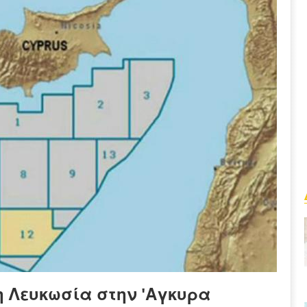
η Λευκωσία στην 'Αγκυρα