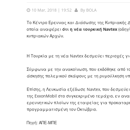
10 Mar, 2018 | 19:52
By
BOLA
Το Κέντρο Ερευνας και Διάσωσης της Κυπριακής Δ
οποία αναφέρει
ότι η νέα τουρκική Navtex
(οδηγ
κυπριακών Αρχών.
Η Τουρκία με τη νέα Navtex δεσμεύει περιοχές γι
Σύμφωνα με την ανακοίνωση, που εκδόθηκε από τ
άσκησης πολεμικού σκάφους με τη ρυμούλκηση υπ
Επίσης, η Λευκωσία εξέδωσε Navtex, που δεσμεύει
της ExxonMobil στο συγκεκριμένο τεμάχιο, εν αν
ερευνητικών πλοίων της εταιρείας για προκαταρκ
προγραμματισμένη τον Οκτώβριο.
Πηγή: ΑΠΕ-ΜΠΕ