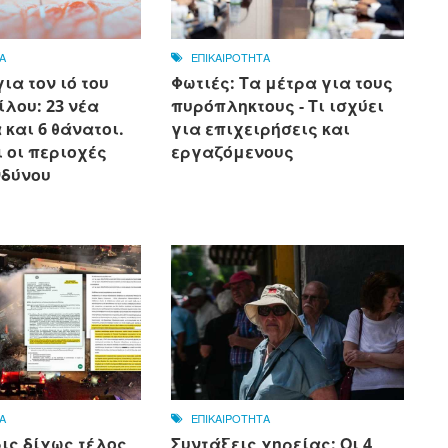
Α
ΕΠΙΚΑΙΡΟΤΗΤΑ
ια τον ιό του
Φωτιές: Τα μέτρα για τους
ίλου: 23 νέα
πυρόπληκτους - Τι ισχύει
και 6 θάνατοι.
για επιχειρήσεις και
ι οι περιοχές
εργαζόμενους
νδύνου
Α
ΕΠΙΚΑΙΡΟΤΗΤΑ
ις δίχως τέλος
Συντάξεις χηρείας: Οι 4