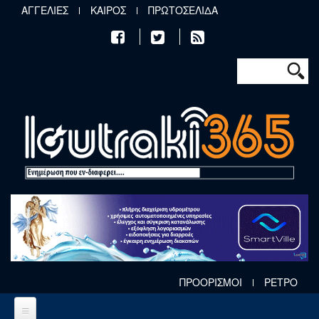
Παράκαμψη προς το κυρίως περιεχόμενο
ΑΓΓΕΛΙΕΣ
ΚΑΙΡΟΣ
ΠΡΩΤΟΣΕΛΙΔΑ
Φόρμα αν
Αναζήτηση
ΠΡΟΟΡΙΣΜΟΙ
ΡΕΤΡΟ