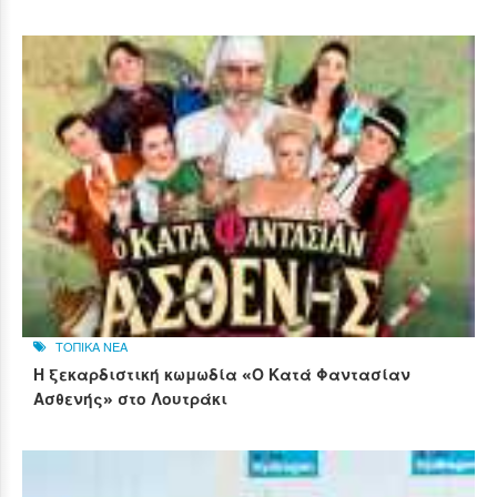
ΤΟΠΙΚΑ ΝΕΑ
Η ξεκαρδιστική κωμωδία «Ο Κατά Φαντασίαν
Ασθενής» στο Λουτράκι