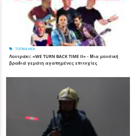
ΤΟΠΙΚΑ ΝΕΑ
Λουτράκι: «WE TURN BACK TIME II» - Μια μουσική
βραδιά γεμάτη αγαπημένες επιτυχίες