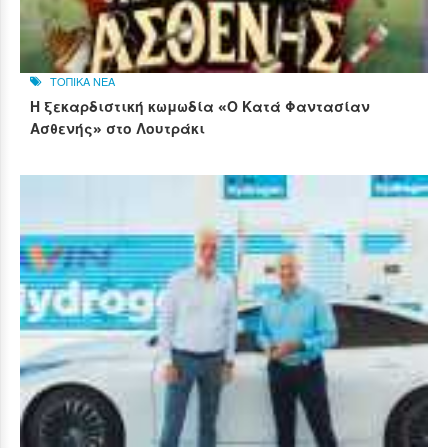
ΤΟΠΙΚΑ ΝΕΑ
Η ξεκαρδιστική κωμωδία «Ο Κατά Φαντασίαν
Ασθενής» στο Λουτράκι