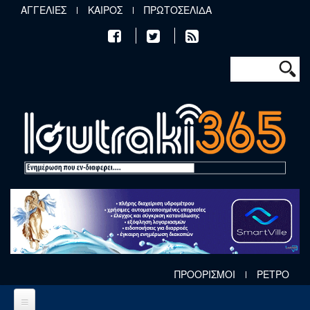
Παράκαμψη προς το κυρίως περιεχόμενο
ΑΓΓΕΛΙΕΣ
ΚΑΙΡΟΣ
ΠΡΩΤΟΣΕΛΙΔΑ
Φόρμα αν
Αναζήτηση
ΠΡΟΟΡΙΣΜΟΙ
ΡΕΤΡΟ