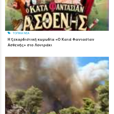
ΤΟΠΙΚΑ ΝΕΑ
Η ξεκαρδιστική κωμωδία «Ο Κατά Φαντασίαν
Ασθενής» στο Λουτράκι