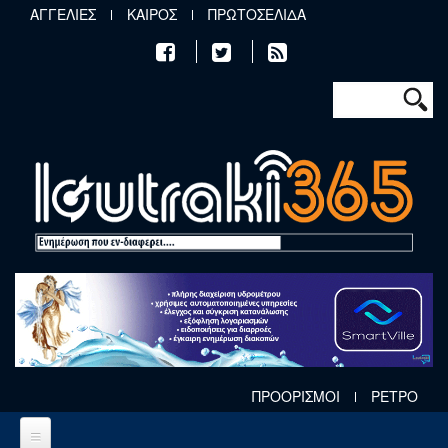
Παράκαμψη προς το κυρίως περιεχόμενο
ΑΓΓΕΛΙΕΣ
ΚΑΙΡΟΣ
ΠΡΩΤΟΣΕΛΙΔΑ
Φόρμα αν
Αναζήτηση
ΠΡΟΟΡΙΣΜΟΙ
ΡΕΤΡΟ