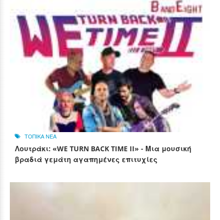
ΤΟΠΙΚΑ ΝΕΑ
Λουτράκι: «WE TURN BACK TIME II» - Μια μουσική
βραδιά γεμάτη αγαπημένες επιτυχίες