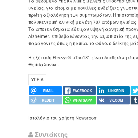
Τα δεδομένα της κλινικής μελέτης υποστηρίζουν 
υγείας, για άτομα με ποικίλες ενδείξεις γνωστι
πρώτη αξιολόγηση των συμπτωμάτων. Η πιστοποίησ
πολυκεντρική κλινική μελέτη 787 ατόμων ηλικίας 
Τα αποτελέσματα έδειξαν υψηλή αρνητική προγνω
Alzheimer, επιβεβαιώνοντας την αξιοπιστία της 
παράγοντες όπως η ηλικία, το φύλο, ο δείκτης μά
Η εξέταση Elecsys® pTau181 είναι διαθέσιμη στη
Θεσσαλονίκη.
ΥΓΕΙΑ
EMAIL
FACEBOOK
LINKEDIN
REDDIT
WHATSAPP
VK.COM
Ιστολόγιο του χρήστη Newsroom
Συντάκτης