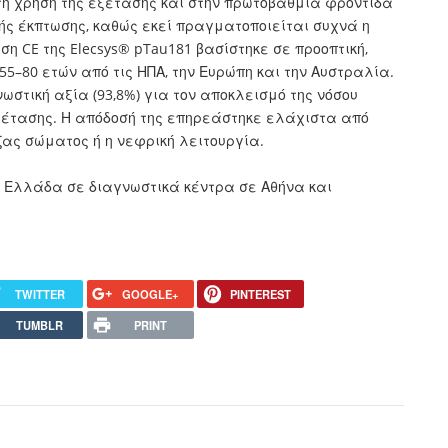
τη χρήση της εξέτασης και στην πρωτοβάθμια φροντίδα
κής έκπτωσης, καθώς εκεί πραγματοποιείται συχνά η
η CE της Elecsys® pTau181 βασίστηκε σε προοπτική,
55–80 ετών από τις ΗΠΑ, την Ευρώπη και την Αυστραλία.
στική αξία (93,8%) για τον αποκλεισμό της νόσου
εξέτασης. Η απόδοσή της επηρεάστηκε ελάχιστα από
ζας σώματος ή η νεφρική λειτουργία.
ν Ελλάδα σε διαγνωστικά κέντρα σε Αθήνα και
TWITTER
GOOGLE+
PINTEREST
TUMBLR
PRINT