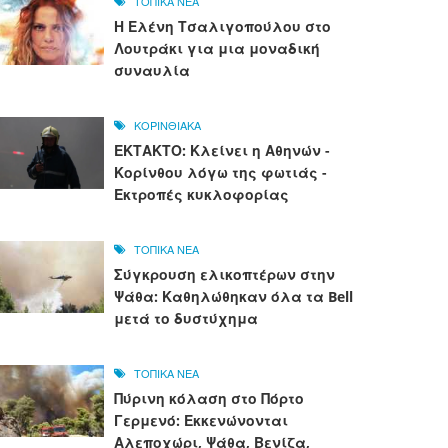
ΤΟΠΙΚΑ ΝΕΑ
Η Ελένη Τσαλιγοπούλου στο
Λουτράκι για μια μοναδική
συναυλία
ΚΟΡΙΝΘΙΑΚΑ
ΕΚΤΑΚΤΟ: Κλείνει η Αθηνών -
Κορίνθου λόγω της φωτιάς -
Εκτροπές κυκλοφορίας
ΤΟΠΙΚΑ ΝΕΑ
Σύγκρουση ελικοπτέρων στην
Ψάθα: Καθηλώθηκαν όλα τα Bell
μετά το δυστύχημα
ΤΟΠΙΚΑ ΝΕΑ
Πύρινη κόλαση στο Πόρτο
Γερμενό: Εκκενώνονται
Αλεποχώρι, Ψάθα, Βενίζα,