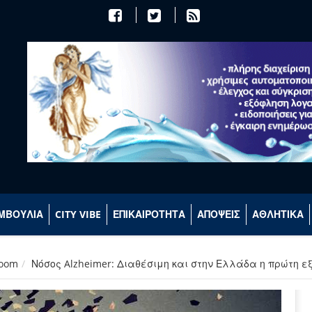
ΜΒΟΥΛΙΑ
CITY VIBE
ΕΠΙΚΑΙΡΟΤΗΤΑ
ΑΠΟΨΕΙΣ
ΑΘΛΗΤΙΚΑ
room
Νόσος Alzheimer: Διαθέσιμη και στην Ελλάδα η πρώτη ε