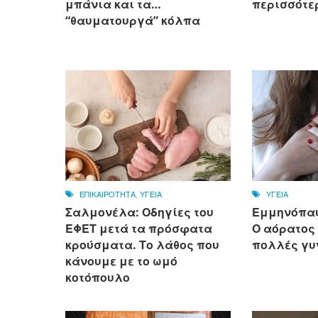
μπάνια και τα…
περισσότε
“θαυματουργά” κόλπα
ΕΠΙΚΑΙΡΟΤΗΤΑ
,
ΥΓΕΙΑ
ΥΓΕΙΑ
Σαλμονέλα: Οδηγίες του
Εμμηνόπαυ
ΕΦΕΤ μετά τα πρόσφατα
Ο αόρατος
κρούσματα. Το λάθος που
πολλές γυ
κάνουμε με το ωμό
κοτόπουλο