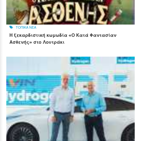
ΤΟΠΙΚΑ ΝΕΑ
Η ξεκαρδιστική κωμωδία «Ο Κατά Φαντασίαν
Ασθενής» στο Λουτράκι