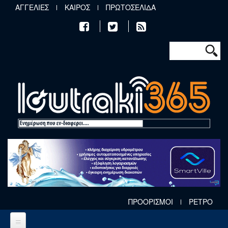
Παράκαμψη προς το κυρίως περιεχόμενο
ΑΓΓΕΛΙΕΣ
ΚΑΙΡΟΣ
ΠΡΩΤΟΣΕΛΙΔΑ
Φόρμα αν
Αναζήτηση
ΠΡΟΟΡΙΣΜΟΙ
ΡΕΤΡΟ