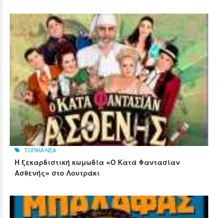
ΤΟΠΙΚΑ ΝΕΑ
Η ξεκαρδιστική κωμωδία «Ο Κατά Φαντασίαν
Ασθενής» στο Λουτράκι