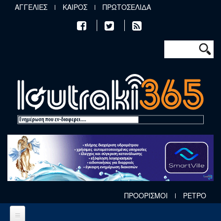
Παράκαμψη προς το κυρίως περιεχόμενο
ΑΓΓΕΛΙΕΣ
ΚΑΙΡΟΣ
ΠΡΩΤΟΣΕΛΙΔΑ
Φόρμα αν
Αναζήτηση
ΠΡΟΟΡΙΣΜΟΙ
ΡΕΤΡΟ