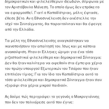
δημοκρατικών και φιλελεύθερων ιδεωδών», σύμφωνα με
τον Αριστόβουλο Μάνεση. Το οποίο όμως δεν επρόκειτο
να εφαρμοσθεί. Γιατί ο Καποδίστριας, μόλις έφτασε,
έθεσε βέτο. Αν η Εθνοσυνέλευση δεν ανέστελλε την
ισχύ του Συντάγματος, θα παραιτούνταν και θα έφευγε
από την Ελλάδα.
Τα μέλη της Εθνοσυνέλευσης αναγκάστηκαν να
ικανοποιήσουν την απαίτησή του. Ίσως και με κάποια
ανακούφιση. Ήταν οι Έλληνες ώριμοι για ένα τόσο
ριζοσπαστικά φιλελεύθερο και δημοκρατικό Σύνταγμα;
Δεν θα ήταν καλύτερα να αφεθούν στα έμπειρα χέρια
του πρώην υπουργού Εξωτερικών του Τσάρου που ήταν
επιπλέον τίμιος; Για τον ίδιο τον Καποδίστρια αυτό το
τόσο φιλελεύθερο και δημοκρατικό Σύνταγμα ήταν σαν
«ξυράφι στα χέρια μικρού παιδιού».
Ας δούμε πώς περιγράφει το γεγονός ο Μακρυγιάννης
που δεν του πολυάρεσε αυτό που έγινε: