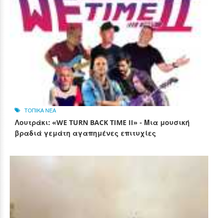
ΤΟΠΙΚΑ ΝΕΑ
Λουτράκι: «WE TURN BACK TIME II» - Μια μουσική
βραδιά γεμάτη αγαπημένες επιτυχίες