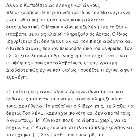
Αλλά ο Καποδίστριας έλεγχε και άλλους
πληρεξούσιους. Η περίπτωση του ίδιου του Μακρυγιάννη
έχει ενδιαφέρον, είναι ενδεικτική αλλά και
διασκεδαστική. Ο Μακρυγιάννης εξελέγη «με το ζόρι»
(τραβάτε με κι ας κλαίω) πληρεξούσιος Άρτας. Ο ίδιος
ισχυρίζεται ότι δεν ήθελε αν και τον πίεζε αφόρητα και
ο Καποδίστριας που τον θεωρούσε δικό του άνθρωπο. Τον
εξέλεξαν, λοιπόν, οι Αρτινοί χωρίς να δεχτεί να είναι
υποψήφιος – όπως καταλαβαίνετε έπεσε γραμμή.
Διαβάστε πώς έγινε και κυρίως προσέξτε τι έγινε, αφού
εξελέγη:
«Στην Πάτρα ήταν κι᾿ όλοι οι Αρτηνοί συνασμένοι και
ήρθαν εις το κονάκι μου να με κάνουν πληρεξούσιόν
τους. Δεν ήθελα. Το μαθαίνει ο Κυβερνήτης, με βιάζει να
δεχτώ. Του λέγω· «Δεν έχω ικανότη και δεν απατώ τους
ανθρώπους». Μ᾿ έβγιασε πολύ· το άφησα, χωρίς να το
δεχτώ. Εις τ᾿ Άργος εδώ μό ῾στειλαν το πληρεξούσιον και
το δέχτηκα. […] Σάν έμαθε οπού μου ῾ρθε το