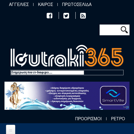
Παράκαμψη προς το κυρίως περιεχόμενο
ΑΓΓΕΛΙΕΣ
ΚΑΙΡΟΣ
ΠΡΩΤΟΣΕΛΙΔΑ
Φόρμα αν
Αναζήτηση
ΠΡΟΟΡΙΣΜΟΙ
ΡΕΤΡΟ