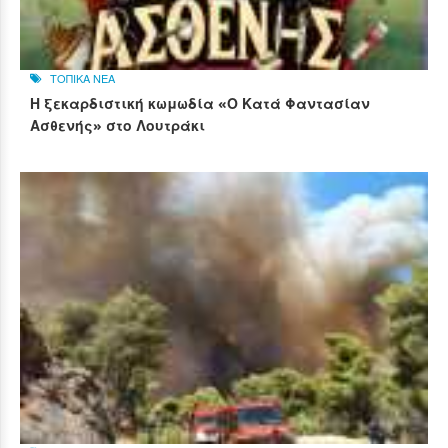
ΤΟΠΙΚΑ ΝΕΑ
Η ξεκαρδιστική κωμωδία «Ο Κατά Φαντασίαν
Ασθενής» στο Λουτράκι