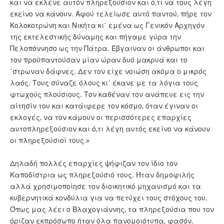
και να εκλένε αυτόν πληρεξούσιον και ό,τι να τους λέγη
εκείνο να κάνουν. Αφού τελείωσε αυτό παντού, πήρε τον
Κολοκοτρώνη και Νικήτα κι᾿ εμένα ως Γενικόν Αρχηγόν
της εκτελεστικής δύναμης και πήγαμε γύρα την
Πελοπόννησο ως την Πάτρα. Έβγαιναν οι άνθρωποι και
τον προϋπαντούσαν μίαν ώραν δυό μακρυά και το
῾στρωναν δάφνες. Δεν τον είχε νοιώση ακόμα ο μικρός
λαός. Τους σύναζε όλους κι᾿ έκανε με τα λόγια τους
φτωχούς πλούσιους. Τον καθέναν τον ανάπευε εις την
αίτησίν του και κατάιφερε τον κόσμο, όταν έγιναν οι
εκλογές, να τον κάμουν οι περισσότερες επαρχίες
αυτοπληρεξούσιον και ό,τι λέγη αυτός εκείνο να κάνουν
οι πληρεξούσιοί τους.»
Δηλαδή πολλές επαρχίες ψήφιζαν τον ίδιο τον
Καποδίστρια ως πληρεξούσιό τους. Ήταν δημοφιλής
αλλά χρησιμοποίησε τον διοικητικό μηχανισμό και τα
κυβερνητικά κονδύλια για να πετύχει τους στόχους του.
Όπως μας λέει ο Βλαχογιάννης, τα πληρεξούσια που τον
όριζαν εκπρόσωπο ήταν όλα πανομοιότυπα, φασόν.