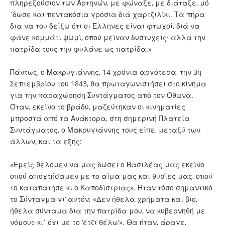
πληρεξούσιον των Αρτηνών, με φώναξε, με διάταξε, μό
῾δωσε και πεντακόσια γρόσια διά χαρτζιλίκι. Τα πήρα
δια να του δείξω ότι οι Έλληνες είναι φτωχοί, διά να
φάνε κομμάτι ψωμί, οπού μείναν δυστυχείς· αλλά την
πατρίδα τους την φυλάνε ως πατρίδα.»
Πάντως, ο Μακρυγιάννης, 14 χρόνια αργότερα, την 3η
Σεπτεμβρίου του 1843, θα πρωταγωνιστήσει στο κίνημα
για την παραχώρηση Συντάγματος από τον Όθωνα.
Όταν, εκείνο το βράδυ, μαζεύτηκαν οι κινηματίες
μπροστά από τα Ανάκτορα, στη σημερινή Πλατεία
Συντάγματος, ο Μακρυγιάννης τους είπε, μεταξύ των
άλλων, και τα εξής:
«Εμείς θέλομεν να μας δώσει ο Βασιλέας μας εκείνο
οπού αποχτήσαμεν με το αίμα μας και θυσίες μας, οπού
το καταπάτησε κι ο Καποδίστριας». Ήταν τόσο σημαντικό
το Σύνταγμα γι’ αυτόν; «Δεν ήθελα χρήματα και βιο,
ήθελα σύνταμα δια την πατρίδα μου, να κυβερνηθή με
νόμους κι᾿ όχι με το ‘έτζι θέλω’». Θα ήταν, άραγε,