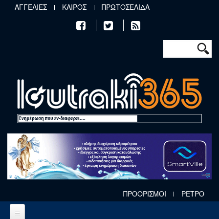
Παράκαμψη προς το κυρίως περιεχόμενο
ΑΓΓΕΛΙΕΣ
ΚΑΙΡΟΣ
ΠΡΩΤΟΣΕΛΙΔΑ
Φόρμα αν
Αναζήτηση
ΠΡΟΟΡΙΣΜΟΙ
ΡΕΤΡΟ