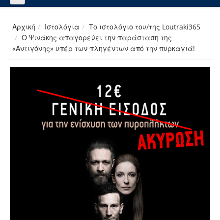
Αρχική
Ιστολόγια
Το ιστολόγιο του/της Loutraki365
Ο Ψινάκης απαγορεύει την παράσταση της
«Αντιγόνης» υπέρ των πληγέντων από την πυρκαγιά!