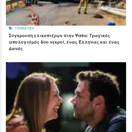
ΤΟΠΙΚΑ ΝΕΑ
Σύγκρουση ελικοπτέρων στην Ψάθα: Τραγικός
απολογισμός δύο νεκροί, ένας Έλληνας και ένας
Δανός