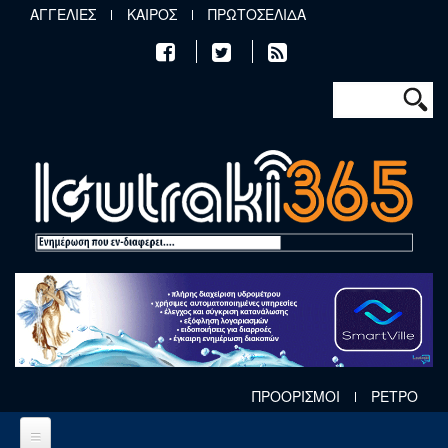
Παράκαμψη προς το κυρίως περιεχόμενο
ΑΓΓΕΛΙΕΣ
ΚΑΙΡΟΣ
ΠΡΩΤΟΣΕΛΙΔΑ
Φόρμα αν
Αναζήτηση
ΠΡΟΟΡΙΣΜΟΙ
ΡΕΤΡΟ