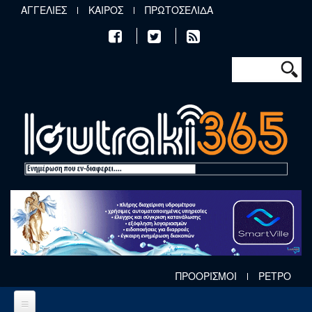
Παράκαμψη προς το κυρίως περιεχόμενο
ΑΓΓΕΛΙΕΣ
ΚΑΙΡΟΣ
ΠΡΩΤΟΣΕΛΙΔΑ
Φόρμα αν
Αναζήτηση
ΠΡΟΟΡΙΣΜΟΙ
ΡΕΤΡΟ