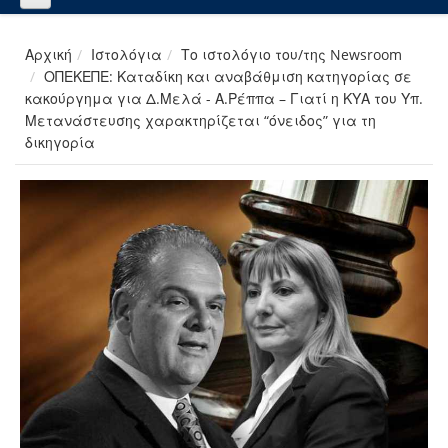
Αρχική
Ιστολόγια
Το ιστολόγιο του/της Newsroom
ΟΠΕΚΕΠΕ: Καταδίκη και αναβάθμιση κατηγορίας σε
κακούργημα για Δ.Μελά - Α.Ρέππα – Γιατί η ΚΥΑ του Υπ.
Μετανάστευσης χαρακτηρίζεται “όνειδος” για τη
δικηγορία