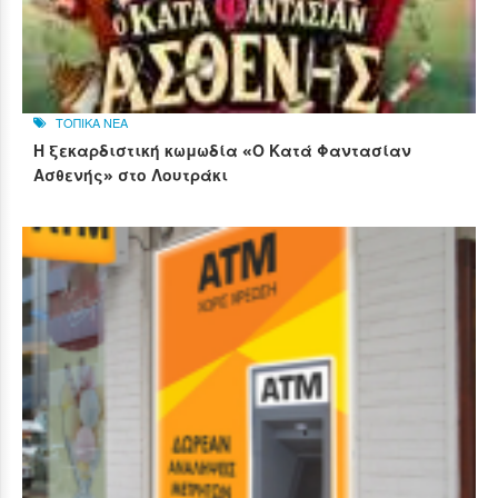
ΤΟΠΙΚΑ ΝΕΑ
Η ξεκαρδιστική κωμωδία «Ο Κατά Φαντασίαν
Ασθενής» στο Λουτράκι