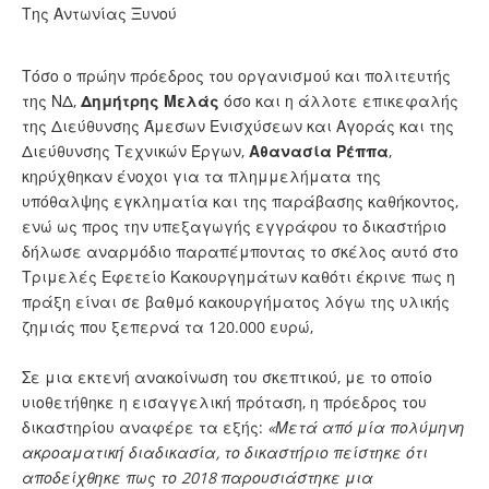
Της Αντωνίας Ξυνού
Τόσο ο πρώην πρόεδρος του οργανισμού και πολιτευτής
της ΝΔ,
Δημήτρης Μελάς
όσο και η άλλοτε επικεφαλής
της Διεύθυνσης Άμεσων Ενισχύσεων και Αγοράς και της
Διεύθυνσης Τεχνικών Έργων,
Αθανασία Ρέππα
,
κηρύχθηκαν ένοχοι για τα πλημμελήματα της
υπόθαλψης εγκληματία και της παράβασης καθήκοντος,
ενώ ως προς την υπεξαγωγής εγγράφου το δικαστήριο
δήλωσε αναρμόδιο παραπέμποντας το σκέλος αυτό στο
Τριμελές Εφετείο Κακουργημάτων καθότι έκρινε πως η
πράξη είναι σε βαθμό κακουργήματος λόγω της υλικής
ζημιάς που ξεπερνά τα 120.000 ευρώ,
Σε μια εκτενή ανακοίνωση του σκεπτικού, με το οποίο
υιοθετήθηκε η εισαγγελική πρόταση, η πρόεδρος του
δικαστηρίου αναφέρε τα εξής:
«Μετά από μία πολύμηνη
ακροαματική διαδικασία, το δικαστήριο πείστηκε ότι
αποδείχθηκε πως το 2018 παρουσιάστηκε μια