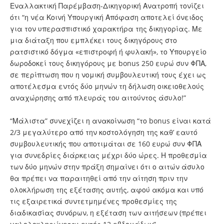
Εναλλακτική Παρέμβαση-Δικηγορική Ανατροπή τονίζει
ότι “η νέα Κοινή Υπουργική Απόφαση αποτελεί όνειδος
για τον υπερασπιστικό χαρακτήρα της δικηγορίας. Με
μια διάταξη που εμπλέκει τους δικηγόρους στο
ρατσιστικό δόγμα «επιστροφή ή φυλακή», το Υπουργείο
δωροδοκεί τους δικηγόρους με bonus 250 ευρώ συν ΦΠΑ,
σε περίπτωση που η νομική συμβουλευτική τους έχει ως
αποτέλεσμα εντός δύο μηνών τη δήλωση οικειοθελούς
αναχώρησης από πλευράς του αιτούντος άσυλο!”
“Μάλιστα” συνεχίζει η ανακοίνωση “το bonus είναι κατά
2/3 μεγαλύτερο από την κοστολόγηση της καθ’ εαυτό
συμβουλευτικής που αποτιμάται σε 160 ευρώ συν ΦΠΑ
για συνεδρίες διάρκειας μέχρι δύο ώρες. Η προθεσμία
των δύο μηνών στην πράξη σημαίνει ότι ο αιτών άσυλο
θα πρέπει να παραιτηθεί από την αίτηση πριν την
ολοκλήρωση της εξέτασης αυτής, αφού ακόμα και υπό
τις εξαιρετικά συντετμημένες προθεσμίες της
διαδικασίας συνόρων, η εξέταση των αιτήσεων (πρέπει