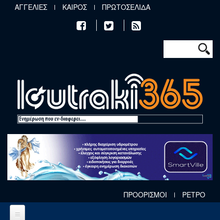
Παράκαμψη προς το κυρίως περιεχόμενο
ΑΓΓΕΛΙΕΣ
ΚΑΙΡΟΣ
ΠΡΩΤΟΣΕΛΙΔΑ
Φόρμα αν
Αναζήτηση
ΠΡΟΟΡΙΣΜΟΙ
ΡΕΤΡΟ