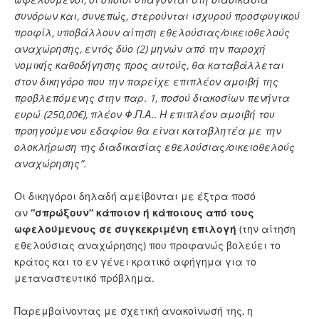
συνόρων και, συνεπώς, στερούνται ισχυρού προσφυγικού
προφίλ, υποβάλλουν αίτηση εθελούσιας/οικειοθελούς
αναχώρησης, εντός δύο (2) μηνών από την παροχή
νομικής καθοδήγησης προς αυτούς, θα καταβάλλεται
στον δικηγόρο που την παρείχε επιπλέον αμοιβή της
προβλεπόμενης στην παρ. 1, ποσού διακοσίων πενήντα
ευρώ (250,00€), πλέον Φ.Π.Α.. Η επιπλέον αμοιβή του
προηγούμενου εδαφίου θα είναι καταβλητέα με την
ολοκλήρωση της διαδικασίας εθελούσιας/οικειοθελούς
αναχώρησης”.
Οι δικηγόροι δηλαδή αμείβονται με έξτρα ποσό
αν
“σπρώξουν” κάποιον ή κάποιους από τους
ωφελούμενους σε συγκεκριμένη επιλογή
(την αίτηση
εθελούσιας αναχώρησης) που προφανώς βολεύει το
κράτος και το εν γένει κρατικό αφήγημα για το
μεταναστευτικό πρόβλημα.
Παρεμβαίνοντας με σχετική ανακοίνωσή της, η