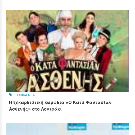
ΤΟΠΙΚΑ ΝΕΑ
Η ξεκαρδιστική κωμωδία «Ο Κατά Φαντασίαν
Ασθενής» στο Λουτράκι