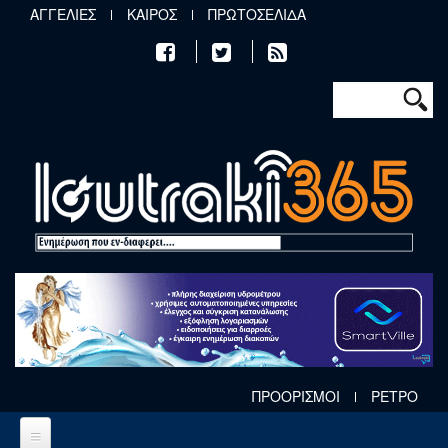
Παράκαμψη προς το κυρίως περιεχόμενο
ΑΓΓΕΛΙΕΣ
ΚΑΙΡΟΣ
ΠΡΩΤΟΣΕΛΙΔΑ
Φόρμα αν
Αναζήτηση
ΠΡΟΟΡΙΣΜΟΙ
ΡΕΤΡΟ