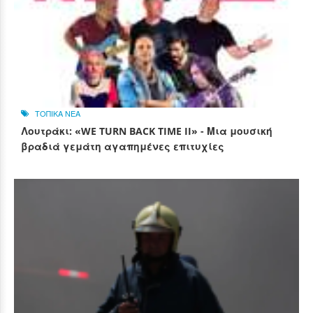
ΤΟΠΙΚΑ ΝΕΑ
Λουτράκι: «WE TURN BACK TIME II» - Μια μουσική
βραδιά γεμάτη αγαπημένες επιτυχίες