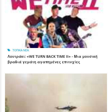
ΤΟΠΙΚΑ ΝΕΑ
Λουτράκι: «WE TURN BACK TIME II» - Μια μουσική
βραδιά γεμάτη αγαπημένες επιτυχίες