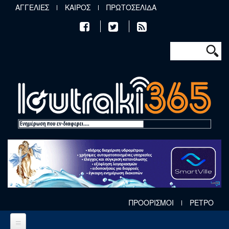
Παράκαμψη προς το κυρίως περιεχόμενο
ΑΓΓΕΛΙΕΣ
ΚΑΙΡΟΣ
ΠΡΩΤΟΣΕΛΙΔΑ
Φόρμα αν
Αναζήτηση
ΠΡΟΟΡΙΣΜΟΙ
ΡΕΤΡΟ