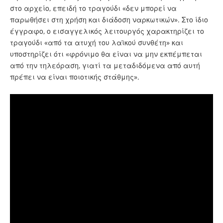
στο αρχείο, επειδή το τραγούδι «δεν μπορεί να
παρωθήσει στη χρήση και διάδοση ναρκωτικών». Στο ίδιο
έγγραφο, ο εισαγγελικός λειτουργός χαρακτηρίζει το
τραγούδι «από τα ατυχή του λαϊκού συνθέτη» και
υποστηρίζει ότι «φρόνιμο θα είναι να μην εκπέμπεται
από την τηλεόραση, γιατί τα μεταδιδόμενα από αυτή
πρέπει να είναι ποιοτικής στάθμης».