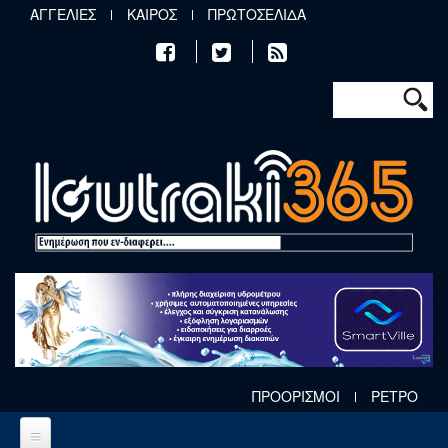
Παράκαμψη προς το κυρίως περιεχόμενο
ΑΓΓΕΛΙΕΣ
ΚΑΙΡΟΣ
ΠΡΩΤΟΣΕΛΙΔΑ
Φόρμα αν
Αναζήτηση
ΠΡΟΟΡΙΣΜΟΙ
ΡΕΤΡΟ