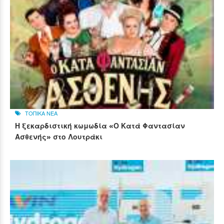
ΤΟΠΙΚΑ ΝΕΑ
Η ξεκαρδιστική κωμωδία «Ο Κατά Φαντασίαν
Ασθενής» στο Λουτράκι