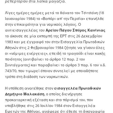
ρεπερτορίου στα λαϊκά μαγαζιά.
Λίγες ημέρες ημέρες μετά το θάνατο του Τσιτσάνη (18
Ιανουαρίου 1984) το «Βαπόρι απ’ την Περσία» επανήλθε
στην επικαιρότητα για νομικούς λόγους. Ο
αντιεισαγγελέας του
Αρείου Πάγου Σπύρος Κανίνιας
το άκουσε σε μία εκπομπή της ΕΡΤ στις 26 Δεκεμβρίου
1983 και με έγγραφό του στην Εισαγγελία Πρωτοδικών
Αθηνών στις 2 Φεβρουαρίου 1984 ζήτησε να γίνουν όλες
οι «νόμιμες ενέργειες», επειδή το τραγούδι είναι κακής
ποιότητος (αντιβαίνει το άρθρο 12 παρ. 2 του
Συντάγματος) και παραβαίνει το άρθρο 3 παρ. 6 του ν.δ.
743/70, που τιμωρεί όποιον συντελεί με οποιοδήποτε
τρόπο στη διάδοση των ναρκωτικών.
Η υπόθεση ανατέθηκε στον
εισαγγελέα Πρωτοδικών
Δημήτριο Μαλακάση
, ο οποίος διενήργησε
προκαταρκτική εξέταση και στο πόρισμά του, που
υποβλήθηκε στις 26 Ιουλίου 1984 στον Εισαγγελέα
Εφετών της Αθήνας, ανάφερε ότι έθεσε τη δικογραφία