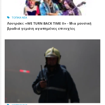
ΤΟΠΙΚΑ ΝΕΑ
Λουτράκι: «WE TURN BACK TIME II» - Μια μουσική
βραδιά γεμάτη αγαπημένες επιτυχίες