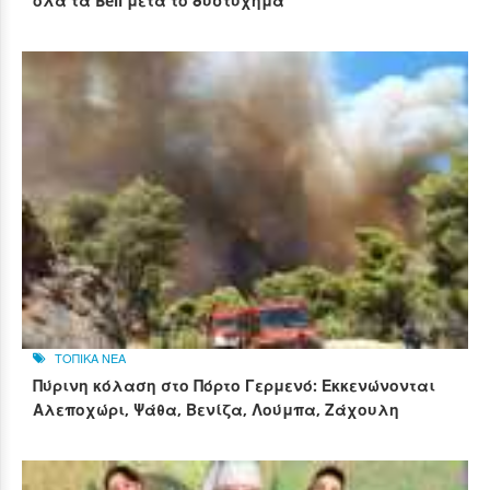
όλα τα Bell μετά το δυστύχημα
ΤΟΠΙΚΑ ΝΕΑ
Πύρινη κόλαση στο Πόρτο Γερμενό: Εκκενώνονται
Αλεποχώρι, Ψάθα, Βενίζα, Λούμπα, Ζάχουλη