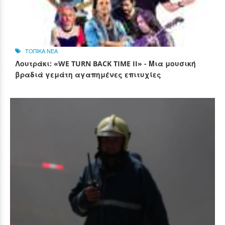
ΤΟΠΙΚΑ ΝΕΑ
Λουτράκι: «WE TURN BACK TIME II» - Μια μουσική
βραδιά γεμάτη αγαπημένες επιτυχίες