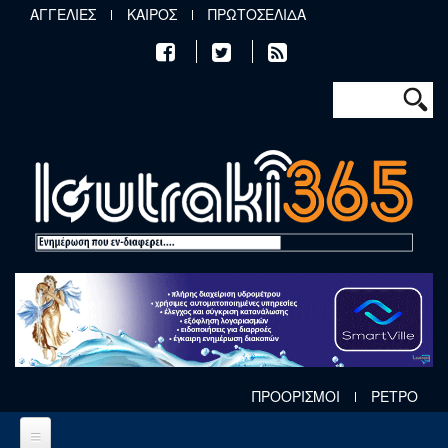
Παράκαμψη προς το κυρίως περιεχόμενο
ΑΓΓΕΛΙΕΣ
ΚΑΙΡΟΣ
ΠΡΩΤΟΣΕΛΙΔΑ
Φόρμα αν
Αναζήτηση
ΠΡΟΟΡΙΣΜΟΙ
ΡΕΤΡΟ