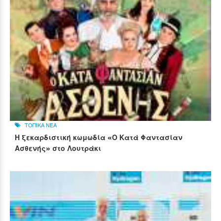
ΤΟΠΙΚΑ ΝΕΑ
Η ξεκαρδιστική κωμωδία «Ο Κατά Φαντασίαν
Ασθενής» στο Λουτράκι