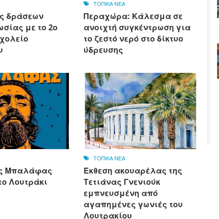
ΤΟΠΙΚΑ ΝΕΑ
ς δράσεων
Περαχώρα: Κάλεσμα σε
σίας με το 2ο
ανοιχτή συγκέντρωση για
Σχολείο
το ζεστό νερό στο δίκτυο
υ
ύδρευσης
ΤΟΠΙΚΑ ΝΕΑ
ας Μπαλάφας
Έκθεση ακουαρέλας της
το Λουτράκι
Τετιάνας Γνενιούκ
εμπνευσμένη από
αγαπημένες γωνιές του
Λουτρακίου