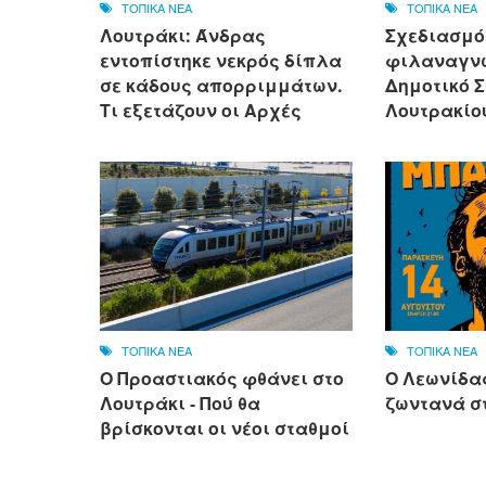
ΤΟΠΙΚΑ ΝΕΑ
ΤΟΠΙΚΑ ΝΕΑ
Λουτράκι: Άνδρας
Σχεδιασμό
εντοπίστηκε νεκρός δίπλα
φιλαναγνω
σε κάδους απορριμμάτων.
Δημοτικό 
Τι εξετάζουν οι Αρχές
Λουτρακίο
ΤΟΠΙΚΑ ΝΕΑ
ΤΟΠΙΚΑ ΝΕΑ
Ο Προαστιακός φθάνει στο
Ο Λεωνίδ
Λουτράκι - Πού θα
ζωντανά σ
βρίσκονται οι νέοι σταθμοί