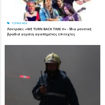
ΤΟΠΙΚΑ ΝΕΑ
Λουτράκι: «WE TURN BACK TIME II» - Μια μουσική
βραδιά γεμάτη αγαπημένες επιτυχίες