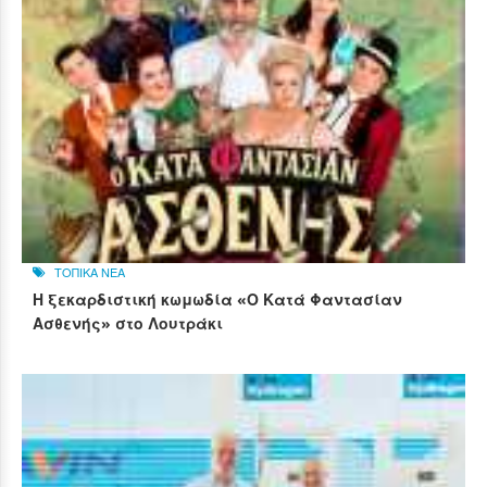
ΤΟΠΙΚΑ ΝΕΑ
Η ξεκαρδιστική κωμωδία «Ο Κατά Φαντασίαν
Ασθενής» στο Λουτράκι