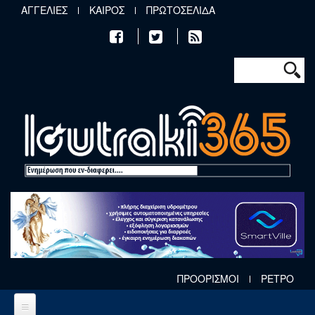
Παράκαμψη προς το κυρίως περιεχόμενο
ΑΓΓΕΛΙΕΣ
ΚΑΙΡΟΣ
ΠΡΩΤΟΣΕΛΙΔΑ
Φόρμα αν
Αναζήτηση
ΠΡΟΟΡΙΣΜΟΙ
ΡΕΤΡΟ