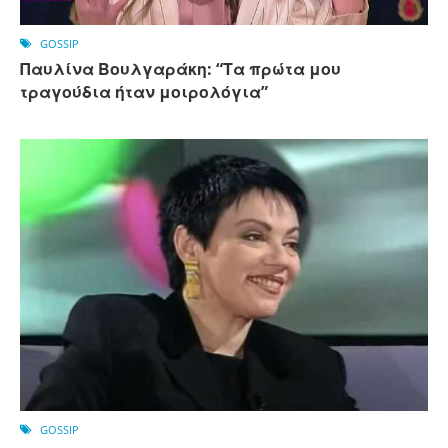
GOSSIP
Παυλίνα Βουλγαράκη: “Τα πρώτα μου
τραγούδια ήταν μοιρολόγια”
GOSSIP