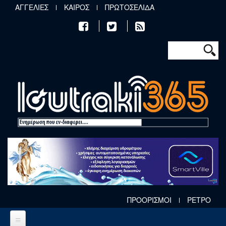
Παράκαμψη προς το κυρίως περιεχόμενο
ΑΓΓΕΛΙΕΣ
ΚΑΙΡΟΣ
ΠΡΩΤΟΣΕΛΙΔΑ
Φόρμα αν
Αναζήτηση
ΠΡΟΟΡΙΣΜΟΙ
ΡΕΤΡΟ