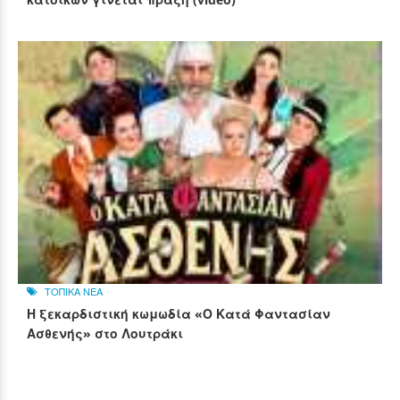
ΤΟΠΙΚΑ ΝΕΑ
Η ξεκαρδιστική κωμωδία «Ο Κατά Φαντασίαν
Ασθενής» στο Λουτράκι