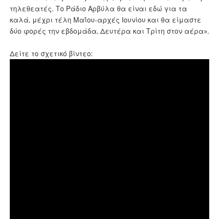
τηλεθεατές. Το Ράδιο Αρβύλα θα είναι εδώ για τα
καλά, μέχρι τέλη Μαΐου-αρχές Ιουνίου και θα είμαστε
δύο φορές την εβδομάδα, Δευτέρα και Τρίτη στον αέρα».
Δείτε το σχετικό βίντεο: