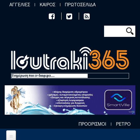
Παράκαμψη προς το κυρίως περιεχόμενο
ΑΓΓΕΛΙΕΣ
ΚΑΙΡΟΣ
ΠΡΩΤΟΣΕΛΙΔΑ
Φόρμα αν
Αναζήτηση
ΠΡΟΟΡΙΣΜΟΙ
ΡΕΤΡΟ