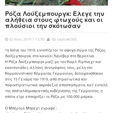
Ρόζα Λούξεμπουργκ: Έλεγε την
αλήθεια στους φτωχούς και οι
πλούσιοι την σκότωσαν
02 Ιουν, 2019 | 13:30
By
Loutraki365
1η Ιούνη του 1919, εντοπίζεται το άψυχο σώμα της Ρόζας
Λούξεμπουργκ, στο κανάλι Λάντβερ στο Βερολίνο.
Η Ρόζα Λούξεμπουργκ μαζί με τον Καρλ Λίμπνεχτ και
εκατοντάδες άλλους συντρόφους τους, μέλη του
Κομμουνιστικού Κόμματος Γερμανίας, δολοφονήθηκαν
στις 15 Γενάρη του 1919, από στρατιωτικά και
παραστρατιωτικά ακροδεξιά αποσπάσματα, κατ’ εντολή
της σοσιαλδημοκρατικής κυβέρνησης της Γερμανίας, η
οποία είχε επικηρύξει τη Ρόζα με 100.000 μάρκα.
Ο Μπέρτολ Μπρέχτ έγραψε :