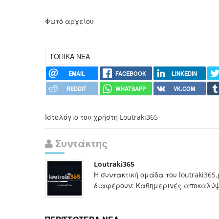
Φωτό αρχείου
ΤΟΠΙΚΑ ΝΕΑ
EMAIL
FACEBOOK
LINKEDIN
REDDIT
WHATSAPP
VK.COM
Ιστολόγιο του χρήστη Loutraki365
Συντάκτης
Loutraki365
Η συντακτική ομάδα του loutraki365
διαφέρουν: Καθημερινές αποκαλύψει