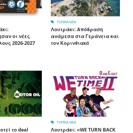
ΤΟΠΙΚΑ ΝΕΑ
άκι:
Λουτράκι: Απόδραση
σαν οι νέες
ανάμεσα στα Γεράνεια και
ους 2026-2027
τον Κορινθιακό
ΤΟΠΙΚΑ ΝΕΑ
οτεί το deal
Λουτράκι: «WE TURN BACK