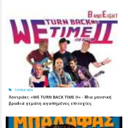
ΤΟΠΙΚΑ ΝΕΑ
Λουτράκι: «WE TURN BACK TIME II» - Μια μουσική
βραδιά γεμάτη αγαπημένες επιτυχίες