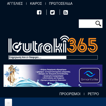
Παράκαμψη προς το κυρίως περιεχόμενο
ΑΓΓΕΛΙΕΣ
ΚΑΙΡΟΣ
ΠΡΩΤΟΣΕΛΙΔΑ
Φόρμα αν
Αναζήτηση
ΠΡΟΟΡΙΣΜΟΙ
ΡΕΤΡΟ