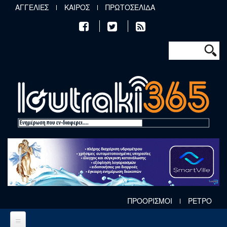
Παράκαμψη προς το κυρίως περιεχόμενο
ΑΓΓΕΛΙΕΣ
ΚΑΙΡΟΣ
ΠΡΩΤΟΣΕΛΙΔΑ
Φόρμα αν
Αναζήτηση
ΠΡΟΟΡΙΣΜΟΙ
ΡΕΤΡΟ