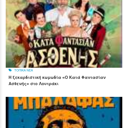
ΤΟΠΙΚΑ ΝΕΑ
Η ξεκαρδιστική κωμωδία «Ο Κατά Φαντασίαν
Ασθενής» στο Λουτράκι