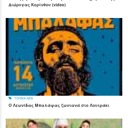
Διώρυγας Κορίνθου (video)
ΤΟΠΙΚΑ ΝΕΑ
Ο Λεωνίδας Μπαλάφας ζωντανά στο Λουτράκι