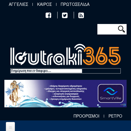
Παράκαμψη προς το κυρίως περιεχόμενο
ΑΓΓΕΛΙΕΣ
ΚΑΙΡΟΣ
ΠΡΩΤΟΣΕΛΙΔΑ
Φόρμα αν
Αναζήτηση
ΠΡΟΟΡΙΣΜΟΙ
ΡΕΤΡΟ