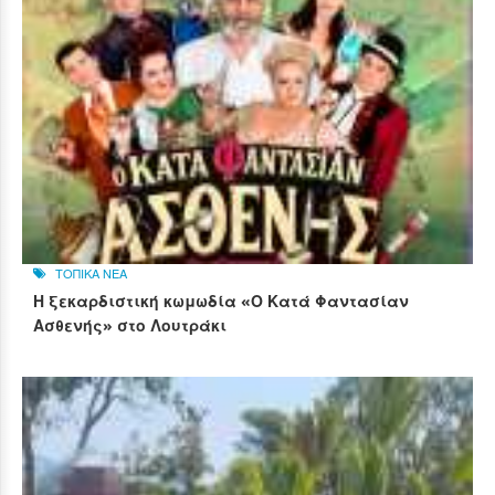
ΤΟΠΙΚΑ ΝΕΑ
Η ξεκαρδιστική κωμωδία «Ο Κατά Φαντασίαν
Ασθενής» στο Λουτράκι