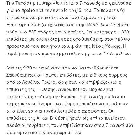
Την Τετάρτη, 10 Απριλίου 1912, ο
Τιτανικός
θα ξεκινούσε
για το πρώτο και τελευταίο ταξίδι του. Το πολυτελές
υπερωκεάνιο, με καπετάνιο τον 62χρονο εγγλέζο
Έντουαρντ Σμιθ (αρχικαπετάνιο της
White Star Line
) και
πλήρωμα 885 άνδρες και γυναίκες, θα μετέφερε 1.339
επιβάτες, με δυο ενδιάμεσες σταθμεύσεις, στον τελικό
προορισμό του, που ήταν το λιμάνι της Νέας Υόρκης. Η
άφιξή του ήταν προγραμματισμένη για τις 17 Απριλίου.
Από τις 9:30 το πρωί άρχισαν να καταφθάνουν στο
Σαουθάμπτον οι πρώτοι επιβάτες, με ειδικούς συρμούς
από το Λονδίνο. Πρώτοι άρχισαν να επιβιβάζονται οι
επιβάτες της Γ' Θέσης, άνθρωποι του μόχθου και
τυχοδιώκτες απ' όλη την Ευρώπη, που αναζητούσαν το
«αμερικάνικο όνειρο» και έπρεπε πρώτα να περάσουν
από έλεγχο για τυχόν λοιμώδεις αρρώστιες. Οι
επιβάτες της Α' και Β' θέσης ήσαν, ως επί το πλείστον,
πλούσιοι τουρίστες, που επιβιβάστηκαν στον
Τιτανικό
μία
ώρα πριν από την αναχώρηση του.