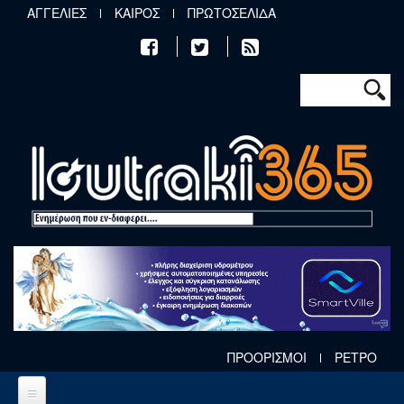
Παράκαμψη προς το κυρίως περιεχόμενο
ΑΓΓΕΛΙΕΣ
ΚΑΙΡΟΣ
ΠΡΩΤΟΣΕΛΙΔΑ
Φόρμα αν
Αναζήτηση
ΠΡΟΟΡΙΣΜΟΙ
ΡΕΤΡΟ