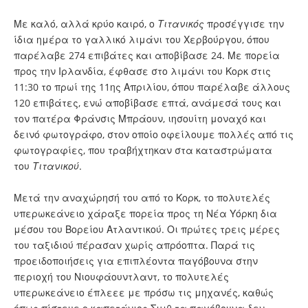
Με καλό, αλλά κρύο καιρό, ο
Τιτανικός
προσέγγισε την
ίδια ημέρα το γαλλικό λιμάνι του Χερβούργου, όπου
παρέλαβε 274 επιβάτες και αποβίβασε 24. Με πορεία
προς την Ιρλανδία, έφθασε στο λιμάνι του Κορκ στις
11:30 το πρωί της 11ης Απριλίου, όπου παρέλαβε άλλους
120 επιβάτες, ενώ αποβίβασε επτά, ανάμεσά τους και
τον πατέρα Φράνσις Μπράουν, ιησουίτη μοναχό και
δεινό φωτογράφο, στον οποίο οφείλουμε πολλές από τις
φωτογραφίες, που τραβήχτηκαν στα καταστρώματα
του
Τιτανικού
.
Μετά την αναχώρησή του από το Κορκ, το πολυτελές
υπερωκεάνειο χάραξε πορεία προς τη Νέα Υόρκη δια
μέσου του Βορείου Ατλαντικού. Οι πρώτες τρεις μέρες
του ταξιδιού πέρασαν χωρίς απρόοπτα. Παρά τις
προειδοποιήσεις για επιπλέοντα παγόβουνα στην
περιοχή του Νιουφάουντλαντ, το πολυτελές
υπερωκεάνειο έπλεεε με πρόσω τις μηχανές, καθώς