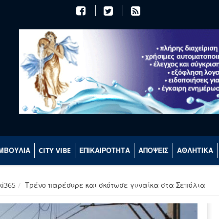
ΜΒΟΥΛΙΑ
CITY VIBE
ΕΠΙΚΑΙΡΟΤΗΤΑ
ΑΠΟΨΕΙΣ
ΑΘΛΗΤΙΚΑ
ki365
Τρένο παρέσυρε και σκότωσε γυναίκα στα Σεπόλια