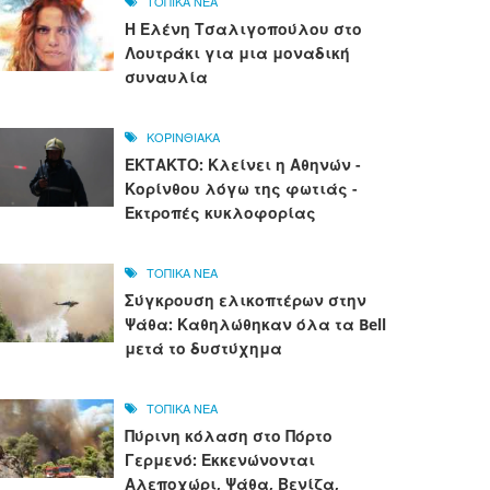
ΤΟΠΙΚΑ ΝΕΑ
Η Ελένη Τσαλιγοπούλου στο
Λουτράκι για μια μοναδική
συναυλία
ΚΟΡΙΝΘΙΑΚΑ
ΕΚΤΑΚΤΟ: Κλείνει η Αθηνών -
Κορίνθου λόγω της φωτιάς -
Εκτροπές κυκλοφορίας
ΤΟΠΙΚΑ ΝΕΑ
Σύγκρουση ελικοπτέρων στην
Ψάθα: Καθηλώθηκαν όλα τα Bell
μετά το δυστύχημα
ΤΟΠΙΚΑ ΝΕΑ
Πύρινη κόλαση στο Πόρτο
Γερμενό: Εκκενώνονται
Αλεποχώρι, Ψάθα, Βενίζα,