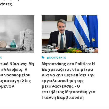
νάστες
Α
ΕΠΙΚΑΙΡΟΤΗΤΑ
τικό Νίκαιας: Μη
Μητσοτάκης στο Politico: Η
 ελλείψεις. Η
ΕΕ χρειάζεται νέα μέτρα
ου νοσοκομείου
για να αντιμετωπίσει την
ις καταγγελίες
εργαλειοποίηση της
ομένων
μετανάστευσης - Ο
επικήδειος Μητσοτάκη για
Γιάννη Βαρβιτσιώτη