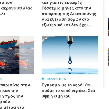
ια τον
και για τις εκταφές
 αεροναυτιλίας
Τέσσερις μήνες από την
λλι
απόφαση της Δικαιοσύνης
για εξέταση σορών στο
εξωτερικό και δεν έχει ...
Α
ΕΠΙΚΑΙΡΟΤΗΤΑ
ποκρισίας στην
Εγκλημα με το νερό: Θα
θηκαν την
πούμε το νερό νεράκι. Στα
η προς την
ύψη η τιμή του
ητούν
α μέτρα για