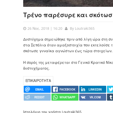
Τρένο παρέσυρε και σκότωσ
26 Νοε, 2018 | 16:20
By
Loutraki365
Δυστύχημα σημειώθηκε πριν από λίγη ώρα στη σ
στα Σεπόλια όταν αμαξοστοιχία που εκτελούσε τ
σκότωσε γυναίκα αγνώστων έως τώρα στοιχείων
Η σορός της μεταφέρεται στο Γενικό Κρατικό Νί
δυστυχήματος.
ΕΠΙΚΑΙΡΟΤΗΤΑ
EMAIL
FACEBOOK
LINKEDIN
REDDIT
WHATSAPP
VK.COM
Ιστολόγιο του χρήστη Loutraki365