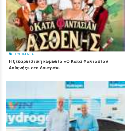
ΤΟΠΙΚΑ ΝΕΑ
Η ξεκαρδιστική κωμωδία «Ο Κατά Φαντασίαν
Ασθενής» στο Λουτράκι