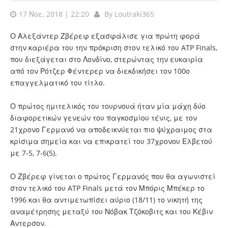
17 Νοε, 2018 | 22:20
By
Loutraki365
Ο Αλεξάντερ Ζβέρεφ εξασφάλισε για πρώτη φορά
στην καριέρα του την πρόκριση στον τελικό του ATP Finals,
που διεξάγεται στο Λονδίνο, στερώντας την ευκαιρία
από τον Ρότζερ Φέντερερ να διεκδικήσει τον 100ο
επαγγελματικό του τίτλο.
Ο πρώτος ημιτελικός του τουρνουά ήταν μία μάχη δύο
διαφορετικών γενεών του παγκοσμίου τένις, με τον
21χρονο Γερμανό να αποδεικνύεται πιο ψύχραιμος στα
κρίσιμα σημεία και να επικρατεί του 37χρονου Ελβετού
με 7-5, 7-6(5).
Ο Ζβέρεφ γίνεται ο πρώτος Γερμανός που θα αγωνιστεί
στον τελικό του ATP Finals μετά τον Μπόρις Μπέκερ το
1996 και θα αντιμετωπίσει αύριο (18/11) το νικητή της
αναμέτρησης μεταξύ του Νόβακ Τζόκοβιτς και του Κέβιν
Αντερσον.