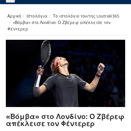
Αρχική
Ιστολόγια
Το ιστολόγιο του/της Loutraki365
«Βόμβα» στο Λονδίνο: Ο Ζβέρεφ απέκλεισε τον
Φέντερερ
«Βόμβα» στο Λονδίνο: Ο Ζβέρεφ
απέκλεισε τον Φέντερερ