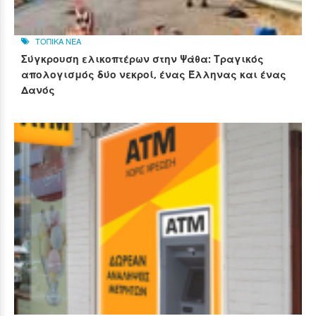
ΤΟΠΙΚΑ ΝΕΑ
Σύγκρουση ελικοπτέρων στην Ψάθα: Τραγικός
απολογισμός δύο νεκροί, ένας Έλληνας και ένας
Δανός