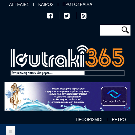
Παράκαμψη προς το κυρίως περιεχόμενο
ΑΓΓΕΛΙΕΣ
ΚΑΙΡΟΣ
ΠΡΩΤΟΣΕΛΙΔΑ
Φόρμα αν
Αναζήτηση
ΠΡΟΟΡΙΣΜΟΙ
ΡΕΤΡΟ