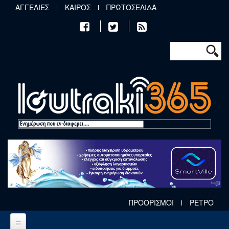
Παράκαμψη προς το κυρίως περιεχόμενο
ΑΓΓΕΛΙΕΣ
ΚΑΙΡΟΣ
ΠΡΩΤΟΣΕΛΙΔΑ
Φόρμα αν
Αναζήτηση
ΠΡΟΟΡΙΣΜΟΙ
ΡΕΤΡΟ