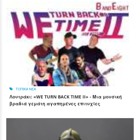
ΤΟΠΙΚΑ ΝΕΑ
Λουτράκι: «WE TURN BACK TIME II» - Μια μουσική
βραδιά γεμάτη αγαπημένες επιτυχίες