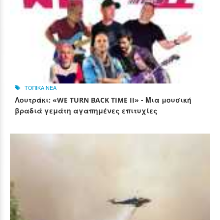
ΤΟΠΙΚΑ ΝΕΑ
Λουτράκι: «WE TURN BACK TIME II» - Μια μουσική
βραδιά γεμάτη αγαπημένες επιτυχίες