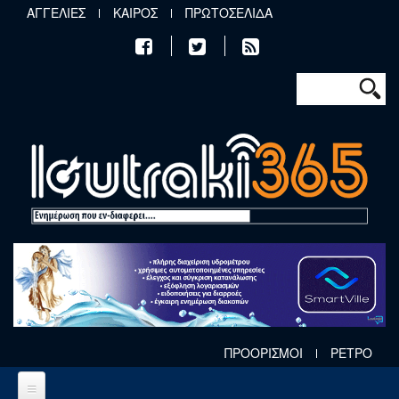
Παράκαμψη προς το κυρίως περιεχόμενο
ΑΓΓΕΛΙΕΣ
ΚΑΙΡΟΣ
ΠΡΩΤΟΣΕΛΙΔΑ
Φόρμα αν
Αναζήτηση
ΠΡΟΟΡΙΣΜΟΙ
ΡΕΤΡΟ