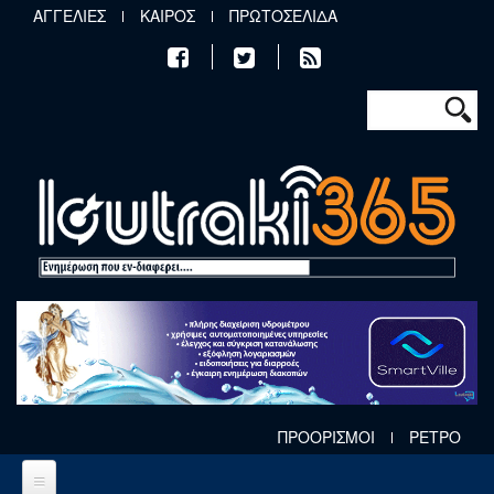
Παράκαμψη προς το κυρίως περιεχόμενο
ΑΓΓΕΛΙΕΣ
ΚΑΙΡΟΣ
ΠΡΩΤΟΣΕΛΙΔΑ
Φόρμα αν
Αναζήτηση
ΠΡΟΟΡΙΣΜΟΙ
ΡΕΤΡΟ