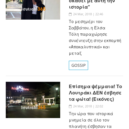
σκάσει με αυτή την
ιστορία"
24 Mar, 2018 | 22:46
Το μεσημέρι του
Σαββάτου, η Έλσα
Τόλη παραχώρησε
συνέντευξη στην εκπομπή
«Αποκαλυπτικά» και
μεταξ
GOSSIP
Επίσημα ψέμματα! Το
Λουτράκι ΔΕΝ έσβησε
τα φώτα! (Εικόνες)
24 Mar, 2018 | 22:02
Την ώρα που ιστορικά
μνημεία σε όλο τον
πλανήτη έσβησαν τα