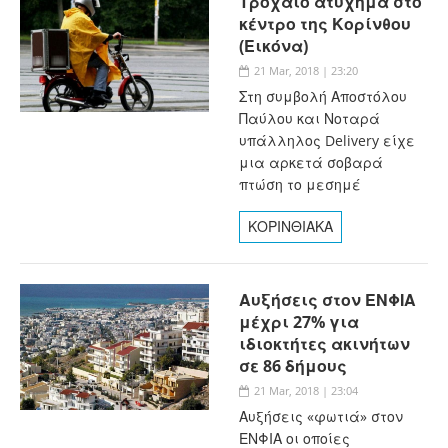
Τροχαίο ατύχημα στο
κέντρο της Κορίνθου
(Εικόνα)
21 Mar, 2018 | 23:20
Στη συμβολή Αποστόλου
Παύλου και Νοταρά
υπάλληλος Delivery είχε
μια αρκετά σοβαρά
πτώση το μεσημέ
ΚΟΡΙΝΘΙΑΚΑ
Αυξήσεις στον ΕΝΦΙΑ
μέχρι 27% για
ιδιοκτήτες ακινήτων
σε 86 δήμους
21 Mar, 2018 | 23:04
Αυξήσεις «φωτιά» στον
ΕΝΦΙΑ οι οποίες