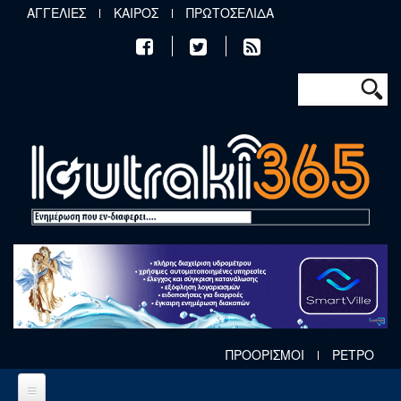
Παράκαμψη προς το κυρίως περιεχόμενο
ΑΓΓΕΛΙΕΣ
ΚΑΙΡΟΣ
ΠΡΩΤΟΣΕΛΙΔΑ
Φόρμα αν
Αναζήτηση
ΠΡΟΟΡΙΣΜΟΙ
ΡΕΤΡΟ