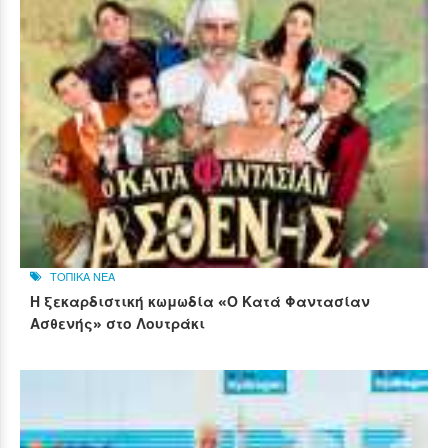
ΤΟΠΙΚΑ ΝΕΑ
Η ξεκαρδιστική κωμωδία «Ο Κατά Φαντασίαν
Ασθενής» στο Λουτράκι