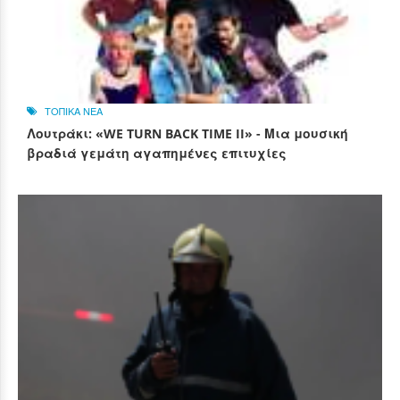
ΤΟΠΙΚΑ ΝΕΑ
Λουτράκι: «WE TURN BACK TIME II» - Μια μουσική
βραδιά γεμάτη αγαπημένες επιτυχίες