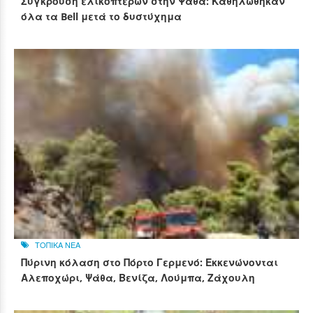
Σύγκρουση ελικοπτέρων στην Ψάθα: Καθηλώθηκαν
όλα τα Bell μετά το δυστύχημα
ΤΟΠΙΚΑ ΝΕΑ
Πύρινη κόλαση στο Πόρτο Γερμενό: Εκκενώνονται
Αλεποχώρι, Ψάθα, Βενίζα, Λούμπα, Ζάχουλη