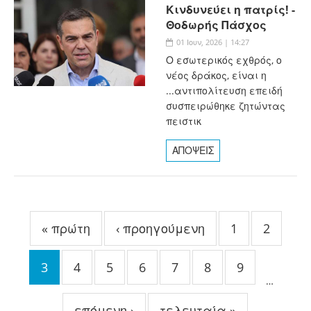
Κινδυνεύει η πατρίς! -
Θοδωρής Πάσχος
01 Ιουν, 2026 | 14:27
Ο εσωτερικός εχθρός, ο
νέος δράκος, είναι η
...αντιπολίτευση επειδή
συσπειρώθηκε ζητώντας
πειστικ
ΑΠΟΨΕΙΣ
Σελίδες
« πρώτη
‹ προηγούμενη
1
2
3
4
5
6
7
8
9
…
επόμενη ›
τελευταία »