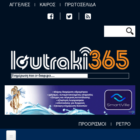
Παράκαμψη προς το κυρίως περιεχόμενο
ΑΓΓΕΛΙΕΣ
ΚΑΙΡΟΣ
ΠΡΩΤΟΣΕΛΙΔΑ
Φόρμα αν
Αναζήτηση
ΠΡΟΟΡΙΣΜΟΙ
ΡΕΤΡΟ