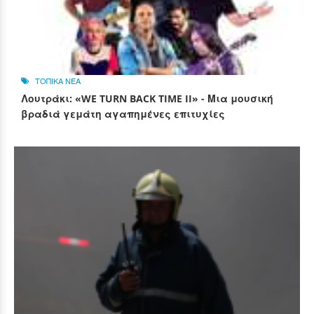
ΤΟΠΙΚΑ ΝΕΑ
Λουτράκι: «WE TURN BACK TIME II» - Μια μουσική
βραδιά γεμάτη αγαπημένες επιτυχίες