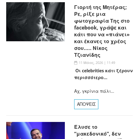
Γιορτή της Μητέρας;
Ρε, ρίξε μια
φωτογραφία Της στο
facebook, γράψε και
κάτι που να «πιάνει»
και έκανες το χρέος
σου..... Νίκος
Τζιανίδης
11 Μάιος, 2026 | 11:49
Οι celebrities κάτι ξέρουν
περισσότερο...
Αχ, γκρίνια πάλι…
ΑΠΟΨΕΙΣ
Έλυσε το
“μακεδονικό”, δεν