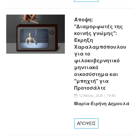
Άποψη:
“Διαμορφωτές της
κοινής γνώμης”:
Έκρηξη
Χαραλαμπόπουλου
για το
φιλοκυβερνητικό
μηντιακό
οικοσύστημα και
“μπηχτή” για
Προτοσάλτε
12 Μάιος, 2026 | 19:48
Μαρία-Ειρήνη Δημουλά
ΑΠΟΨΕΙΣ