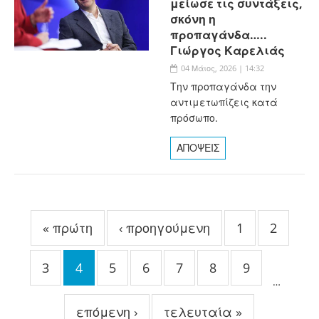
μείωσε τις συντάξεις,
σκόνη η
προπαγάνδα…..
Γιώργος Καρελιάς
04 Μάιος, 2026 | 14:32
Την προπαγάνδα την
αντιμετωπίζεις κατά
πρόσωπο.
ΑΠΟΨΕΙΣ
Σελίδες
« πρώτη
‹ προηγούμενη
1
2
3
4
5
6
7
8
9
…
επόμενη ›
τελευταία »