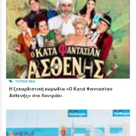
ΤΟΠΙΚΑ ΝΕΑ
Η ξεκαρδιστική κωμωδία «Ο Κατά Φαντασίαν
Ασθενής» στο Λουτράκι