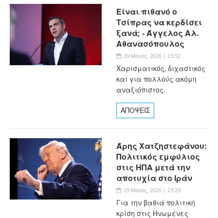
Είναι πιθανό ο
Τσίπρας να κερδίσει
ξανά; - Άγγελος Αλ.
Αθανασόπουλος
29 Μάιος, 2026 | 23:52
Χαρισματικός, διχαστικός
και για πολλούς ακόμη
αναξιόπιστος.
ΑΠΟΨΕΙΣ
Άρης Χατζηστεφάνου:
Πολιτικός εμφύλιος
στις ΗΠΑ μετά την
αποτυχία στο Ιράν
29 Μάιος, 2026 | 23:29
Για την βαθιά πολιτική
κρίση στις Ηνωμένες