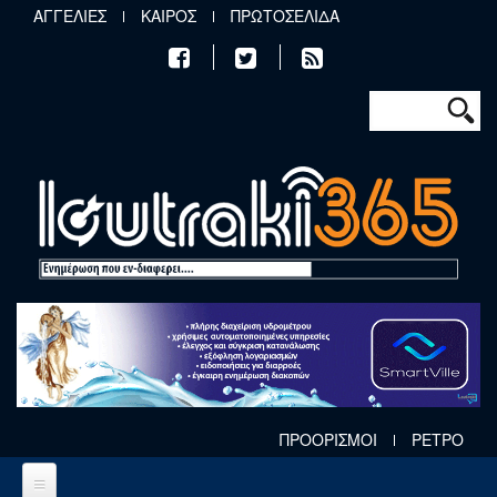
Παράκαμψη προς το κυρίως περιεχόμενο
ΑΓΓΕΛΙΕΣ
ΚΑΙΡΟΣ
ΠΡΩΤΟΣΕΛΙΔΑ
Φόρμα αν
Αναζήτηση
ΠΡΟΟΡΙΣΜΟΙ
ΡΕΤΡΟ